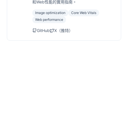
和Web性能的實用指南。
Image optimization
Core Web Vitals
Web performance
GitHub
X（推特）