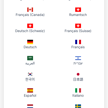
保證。我們不保證服務不中斷、無錯誤或無有害元件。您
使用服務之風險由您自行承擔。
Français (Canada)
Rumantsch
責任限制
Deutsch (Schweiz)
Français (Suisse)
在法律允許之最大範圍內，圖片轉連結及其營運者對您使
用或無法使用服務所生之間接、附帶、特別、衍生或懲罰
性損害，或資料、利潤或商譽損失不負責任。我們之總責
Deutsch
Français
任不超過您於請求前十二個月內向我們支付之金額（若未
支付任何金額則為零）。
עברית
العربية
終止
我們得隨時經通知或未經通知暫停或終止您對服務之存
한국어
日本語
取。您可隨時停止使用服務。終止後，您使用服務之權利
立即停止。依其性質應存續之條款（含免責、責任限制與
準據法）仍為有效。
Español
Italiano