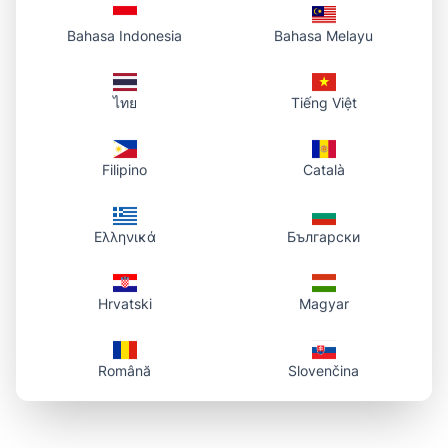
Bahasa Indonesia
Bahasa Melayu
ไทย
Tiếng Việt
Filipino
Català
Ελληνικά
Български
Hrvatski
Magyar
Română
Slovenčina