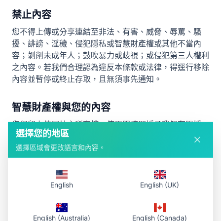
禁止內容
您不得上傳或分享連結至非法、有害、威脅、辱罵、騷
擾、誹謗、淫穢、侵犯隱私或智慧財產權或其他不當內
容；剝削未成年人；鼓吹暴力或歧視；或侵犯第三人權利
之內容。若我們合理認為違反本條款或法律，得逕行移除
內容並暫停或終止存取，且無須事先通知。
智慧財產權與您的內容
您保留上傳圖片之所有權。使用服務即授予我們有限授
選擇您的地區
權，於營運服務所需範圍內儲存、處理與提供您的圖片並
生成與提供連結。我們不主張您內容之所有權。我們的名
選擇區域會更改語言和內容。
稱、標誌及服務為我們之智慧財產；未經我們事先書面同
意不得使用。
English
English (UK)
保證免責
服務依「現狀」及「可用性」提供，不附任何明示或默示
English (Australia)
English (Canada)