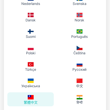
條款變更
Nederlands
Svenska
我們可能不時更新本條款。修訂後之條款將公布於本頁並
更新「最後更新」日期。變更後繼續使用服務即視為接
Dansk
Norsk
受。建議您定期查閱本頁。
準據法
Suomi
Português
本條款依我們營運所在地之法律管轄並解釋，不適用法律
衝突原則。任何爭議應由該管轄地之法院解決。
Polski
Čeština
聯絡我們
Türkçe
Русский
若對本服務條款有任何疑問，請聯絡我們：
support@phototourl.com
Українська
中文
繁體中文
हिन्दी