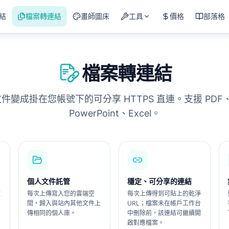
連結
檔案轉連結
畫師圖床
工具
價格
部落格
檔案轉連結
件變成掛在您帳號下的可分享 HTTPS 直連。支援 PDF、
PowerPoint、Excel。
個人文件託管
穩定、可分享的連結
數
每次上傳寫入您的雲端空
每次上傳得到可貼上的乾淨
間，歸入與站內其他文件上
URL；檔案未在帳戶工作台
傳相同的個人庫。
中刪除前，該連結可繼續開
啟對應檔案。