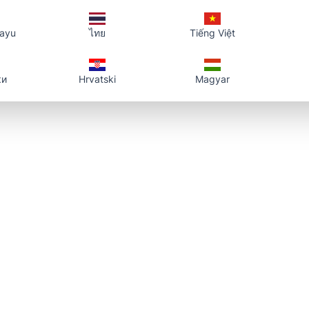
，也可使用更簡化的「PDF 轉連結」頁面。
layu
ไทย
Tiếng Việt
若不再需要某個檔案，在帳戶工作台中刪除後，對應連結會失效。
ки
Hrvatski
Magyar