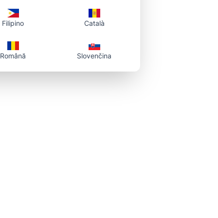
Filipino
Català
Română
Slovenčina