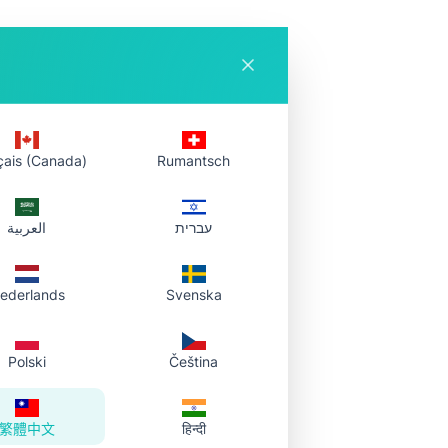
訪
郵件或即時通訊；需要時隨
作台中複製同一連結、線上
。
çais (Canada)
Rumantsch
עברית
العربية
。
ederlands
Svenska
xcel（.xls /
Polski
Čeština
繁體中文
हिन्दी