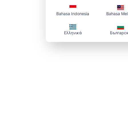
若只有 PDF
Bahasa Indonesia
Bahasa Me
Ελληνικά
Българс