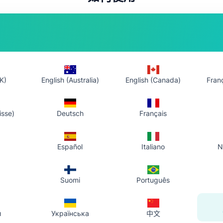
2. 上傳到個人庫
3. 分享與回
或拖入上傳
系統將檔案儲存至您的雲端，並出現在
把連結發到
您的帳戶工作台中，同時回傳 HTTPS
時在帳戶工
直連。
開啟或下載
K)
English (Australia)
English (Canada)
Fran
使用前看一看
isse)
Deutsch
Français
好檔案、上傳即可取得連結；需要時隨時在帳戶工作台中複製連結或下載
Español
Italiano
N
DF，以及 Word（.doc / .docx）、PowerPoint（.ppt / .pptx）、E
點選選擇檔案；成功後頁面會給出可複製的 HTTPS 連結。
Suomi
Português
件、即時通訊或文件裡，對方用瀏覽器即可開啟。
的帳戶中；需要時隨時在帳戶工作台中複製同一連結或下載原檔。
й
Українська
中文