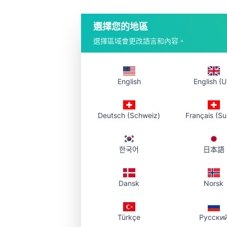
1. 選擇檔案
選擇您的地區
從本機選擇支援的文件，
選擇區域會更改語言和內容。
區。
English
English (U
Deutsch (Schweiz)
Français (Su
選
한국어
日本語
支援常見辦公文件：P
.xlsx）。
拖入上傳區或
Dansk
Norsk
把連結發到郵
檔案儲存在您
Türkçe
Русски