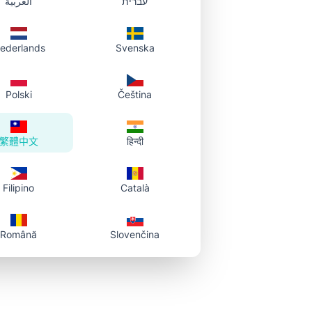
עברית
العربية
指南
景。適用產品照、人像、Logo 等，無需
ederlands
Svenska
6
分鐘
Polski
Čeština
ng
#
ai
#
tutorial
繁體中文
हिन्दी
Filipino
Català
Română
Slovenčina