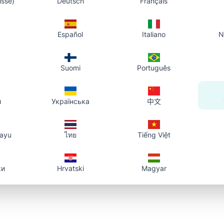
isse)
Deutsch
Français
照片背景去除 – 完整
圓角。幾秒內即可為縮圖、卡
一鍵用免費 AI 工具移除圖片背
圓角，無需設計基礎。
設計經驗。
Español
Italiano
N
Photo To URL Team
5
分鐘
Suomi
Português
n
#
tutorial
#
remove-background
#
image-editi
й
Українська
中文
layu
ไทย
Tiếng Việt
ки
Hrvatski
Magyar