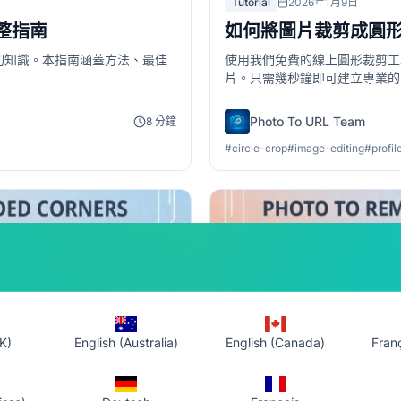
Tutorial
2026年1月9日
整指南
如何將圖片裁剪成圓形 
切知識。本指南涵蓋方法、最佳
使用我們免費的線上圓形裁剪工
片。只需幾秒鐘即可建立專業的
誌等。
Photo To URL Team
8
分鐘
#
circle-crop
#
image-editing
#
profil
K)
English (Australia)
English (Canada)
Fran
Tutorial
2026年3月1日