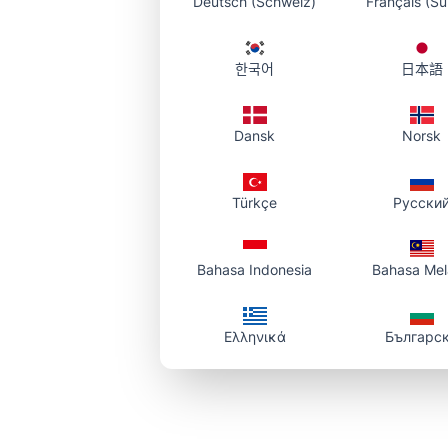
Deutsch (Schweiz)
Français (Su
圖片圓角處理 – 完整指南
使用免費線上圓角工具為任意圖片加上
片、UI 與社群媒體做出柔和、現代的
한국어
日本語
Photo To URL Team
Dansk
Norsk
#
rounded-corners
#
image-editing
#
ui-desig
Türkçe
Русски
Bahasa Indonesia
Bahasa Me
Ελληνικά
Българс