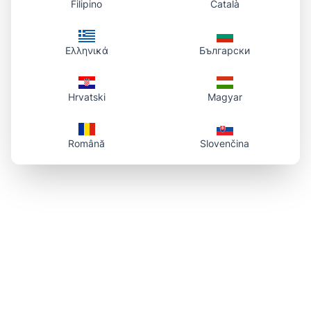
Filipino
Català
Ελληνικά
Български
Hrvatski
Magyar
Română
Slovenčina