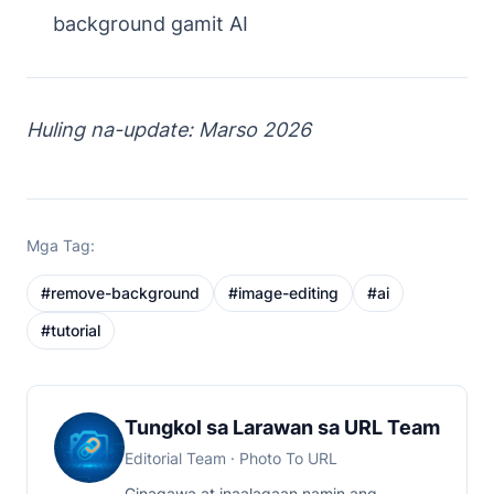
background gamit AI
Huling na-update: Marso 2026
Mga Tag:
#
remove-background
#
image-editing
#
ai
#
tutorial
Tungkol sa Larawan sa URL Team
Editorial Team
· Photo To URL
Ginagawa at inaalagaan namin ang