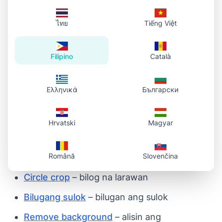
Hindi. Na-proprocess sa browser mo; wala
ไทย
Tiếng Việt
kaming sine-save.
Gumagana sa phone?
Filipino
Català
Oo. Gumagana ang tool sa browser sa phone
Ελληνικά
Български
at tablet.
Hrvatski
Magyar
Kaugnay na tool
Română
Slovenčina
Larawan sa URL
– larawan papuntang link
Circle crop
– bilog na larawan
Bilugang sulok
– bilugan ang sulok
Remove background
– alisin ang