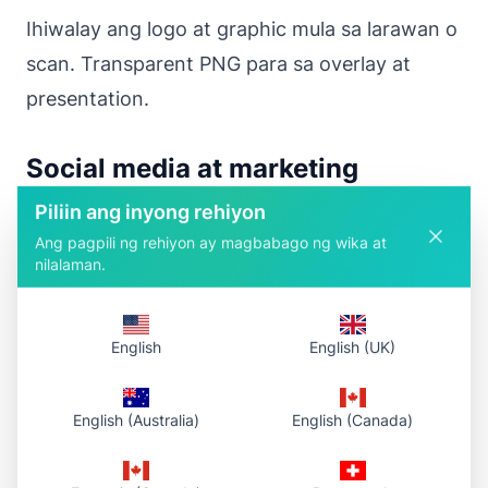
Ihiwalay ang logo at graphic mula sa larawan o
scan. Transparent PNG para sa overlay at
presentation.
Social media at marketing
Piliin ang inyong rehiyon
Mas kapansin-pansing visual para sa post,
Ang pagpili ng rehiyon ay magbabago ng wika at
story at ad. Transparent na cutout sa anumang
nilalaman.
template.
English
English (UK)
Ano ang binibigay ng tool
English (Australia)
English (Canada)
Libre at AI
– walang signup, walang
watermark; lokal na pagproseso sa browser,