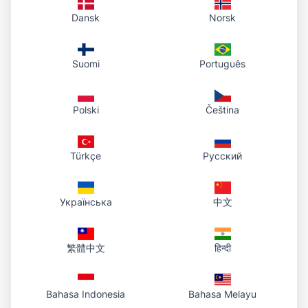
Dansk
Norsk
Buksan ang
Tool Alisin ang background
, mag-
upload ng larawan. Tutukuyin ng tool ang
Suomi
Português
paksa at aalisin ang background. I-preview at
i-download bilang transparent PNG.
Polski
Čeština
Anong image format ang
supported?
Türkçe
Русский
JPG, PNG, WEBP, GIF. Ang result ay laging na-
Українська
中文
download bilang PNG na may transparent na
background.
繁體中文
हिन्दी
Sine-save n'yo ba ang larawan
ko?
Bahasa Indonesia
Bahasa Melayu