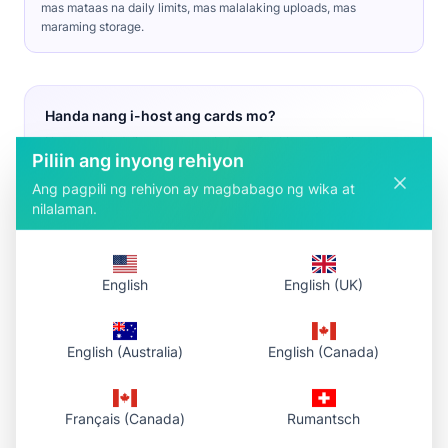
mas mataas na daily limits, mas malalaking uploads, mas
maraming storage.
Handa nang i-host ang cards mo?
Nag-u-upload dito at namamahala sa Dashboard ang libreng
Piliin ang inyong rehiyon
accounts. Kailangan ng Pro o Premium ang batch upload.
Ang pagpili ng rehiyon ay magbabago ng wika at
Gumawa ng libreng account
nilalaman.
Mag-log in
Buksan ang Dashboard
Tingnan ang Pro plans
English
English (UK)
English (Australia)
English (Canada)
Saan nagpe-paste ang artists ng link
Social ang Art Fight. Sumasama ang hosted link sa bawat
profile update at bawat «nandito ako sa team na ito» post.
Français (Canada)
Rumantsch