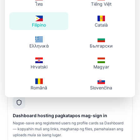
ไทย
Tiếng Việt
URL na friendly sa profile card
Malinis na .png/.jpg links na tinatanggap ng Art Fight profiles,
Filipino
Català
forums, at social posts nang walang extra steps.
Ελληνικά
Български
HTML at BBCode para sa artists
Hrvatski
Magyar
Kopyahin ang embed snippets para sa profiles at forums —
walang manual img tag editing sa busy season.
Română
Slovenčina
Dashboard hosting pagkatapos mag-sign in
Nagse-save ang registered users ng profile cards sa Dashboard
— kopyahin muli ang links, maghanap ng files, pamahalaan ang
uploads mula sa isang lugar.