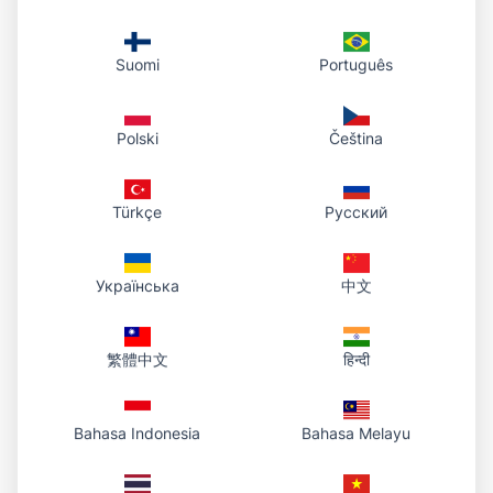
Toyhouse at portfolio sites
Parehong link sa Toyhouse, Carrd, o forum
Suomi
Português
signatures — consistent ref kahit saan.
Polski
Čeština
Bakit pinipili ng Art Fight artists ang
Türkçe
Русский
Photo To URL
Українська
中文
Ginawa para sa busy na Art Fight periods
繁體中文
हिन्दी
Mag-upload kapag kailangan mag-post — CDN link sa loob ng
ilang segundo sa warmup, peak event, o anumang oras.
Bahasa Indonesia
Bahasa Melayu