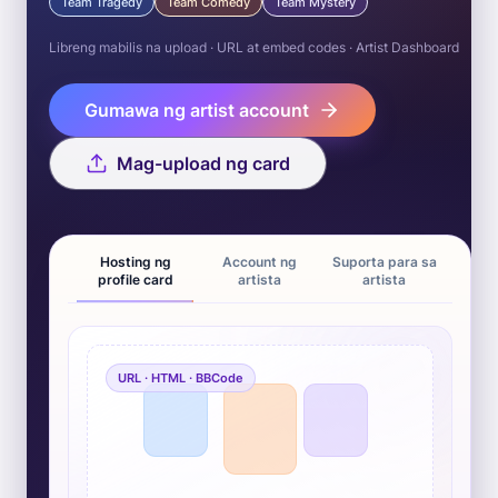
Team Tragedy
Team Comedy
Team Mystery
Libreng mabilis na upload · URL at embed codes · Artist Dashboard
Gumawa ng artist account
Mag-upload ng card
Hosting ng
Account ng
Suporta para sa
profile card
artista
artista
URL · HTML · BBCode