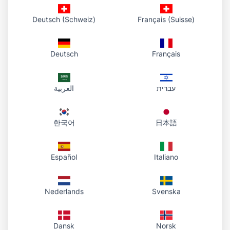
Deutsch (Schweiz)
Français (Suisse)
Profile ng Art Fight
I-paste ang direktang URL o HTML embed sa
official Art Fight character profile para makita
Deutsch
Français
ng teammates ang card mo.
עברית
العربية
Twitter / X at social posts
Ibahagi ang profile card kapag ideklara ang
한국어
日本語
team — malinis na HTTPS link na mabilis mag-
load sa timelines at replies.
Español
Italiano
Discord at artist servers
I-drop ang URL o BBCode sa Art Fight Discord
Nederlands
Svenska
channels, server intros, o attack-plan threads.
Dansk
Norsk