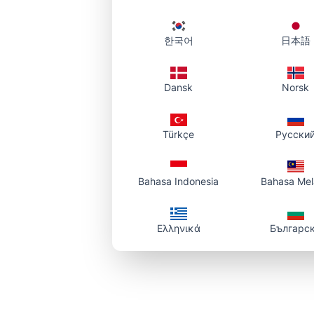
Bin
ara
한국어
日本語
kum
Dansk
Norsk
Türkçe
Русски
Bahasa Indonesia
Bahasa Me
Ελληνικά
Българс