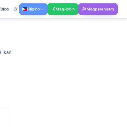
Blog
Filipino
Mag-login
Magparehistro
likan