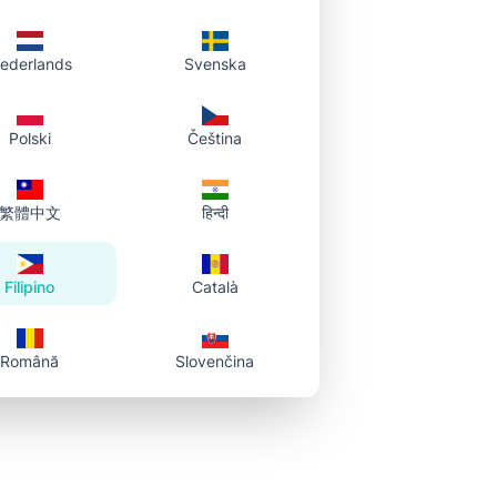
2
 at
ederlands
Svenska
Polski
Čeština
繁體中文
हिन्दी
Filipino
Català
Română
Slovenčina