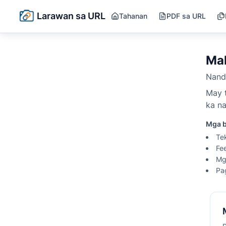
Larawan sa URL
Tahanan
PDF sa URL
Ma
Nandi
May 
ka n
Mga b
Tek
Fe
Mg
Pa