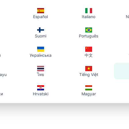
abasa namin ang bawat mensahe at layuning sumagot sa loob ng 1-
w ng trabaho. Para sa agarang isyu, maglagay ng malinaw na paksa
Español
Italiano
N
pletong detalye.
O i-email kami sa
Suomi
support@phototourl.com
Português
й
Українська
中文
layu
ไทย
Tiếng Việt
ки
Hrvatski
Magyar