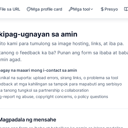
File sa URL
Mga profile card
Mga tool
Presyo
kipag-ugnayan sa amin
to kami para tumulong sa image hosting, links, at iba pa.
tanong o feedback ka ba? Punan ang form sa ibaba at baba
amin agad.
agay na maaari mong i-contact sa amin
nikal na suporta: upload errors, sirang links, o problema sa tool
edback at mga kahilingan sa tampok para mapabuti ang serbisyo
a tanong tungkol sa partnership o collaboration
g-report ng abuse, copyright concerns, o policy questions
Magpadala ng mensahe