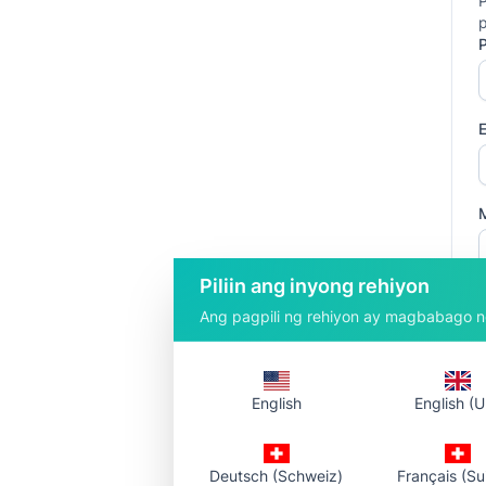
P
E
Piliin ang inyong rehiyon
Ang pagpili ng rehiyon ay magbabago ng
English
English (U
Deutsch (Schweiz)
Français (Su
An