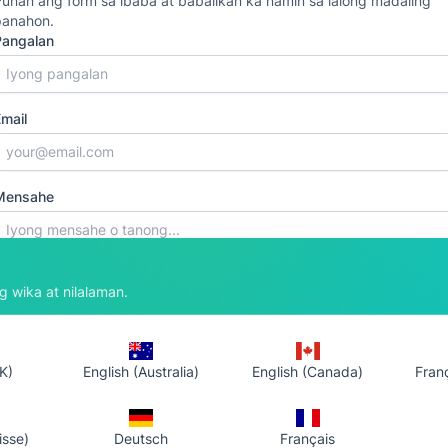
unan ang form sa ibaba at babalikan ka namin sa lalong madaling
panahon.
Pangalan
mail
Mensahe
 wika at nilalaman.
Ipadala ang mensahe
K)
English (Australia)
English (Canada)
Fran
isse)
Deutsch
Français
o ang aasahan