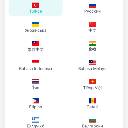
Sunucu yükünü azaltma
Türkçe
Русский
Görüntü yönetimini basitleştirme
Dinamik görüntü yüklemesini etkinleştirme
Українська
中文
API'ler ve web hizmetleriyle entegrasyon
繁體中文
हिन्दी
E-ticaret İçin
E-ticaret siteleri görüntü URL'lerini şunlar için
Bahasa Indonesia
Bahasa Melayu
kullanır:
ไทย
Tiếng Việt
Ürün görüntülerini verimli bir şekilde
gösterme
Filipino
Català
Büyük görüntü kataloglarını yönetme
Mobil cihazlar için optimize etme
Ελληνικά
Български