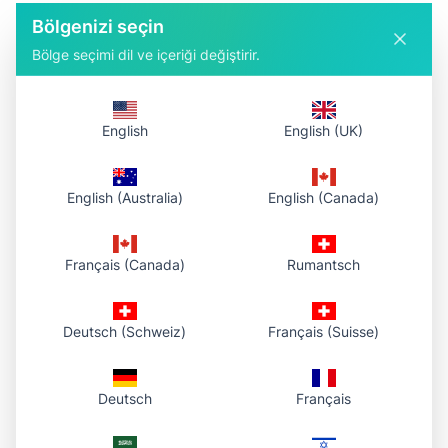
Bölgenizi seçin
4.
Uygun Güvenliği Uygulayın
Bölge seçimi dil ve içeriği değiştirir.
Güvenli görüntü teslimi için HTTPS URL'leri
kullanın
English
English (UK)
Uygun erişim izinlerini ayarlayın
Hassas içerik için filigran düşünün
English (Australia)
English (Canada)
Kötüye kullanımı önlemek için kullanımı
Français (Canada)
Rumantsch
izleyin
Deutsch (Schweiz)
Français (Suisse)
Yaygın Kullanım
Senaryoları
Deutsch
Français
Blog Yazarları İçin