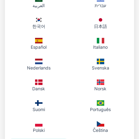
עברית
العربية
Blog yazarları görüntü URL'lerini şunlar için
kullanabilir:
한국어
日本語
Yerel olarak barındırmadan blog
gönderilerine görüntü yerleştirme
Español
Italiano
Sayfa yükleme sürelerini iyileştirme
Nederlands
Svenska
Birden fazla platformda görüntü paylaşma
Tutarlı görüntü kalitesini koruma
Dansk
Norsk
Geliştiriciler İçin
Suomi
Português
Geliştiriciler görüntü URL'lerinden şu şekilde
yararlanır:
Polski
Čeština