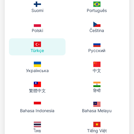
tek tıkla kaldırın. Ürün, portre, logo ve daha fazlası için
temiz kırpıntılar.
Suomi
Português
Photo To URL Team
6
dak
#
remove-background
#
image-editing
#
ai
#
tutorial
Polski
Čeština
Türkçe
Русский
Українська
中文
繁體中文
हिन्दी
Bahasa Indonesia
Bahasa Melayu
ไทย
Tiếng Việt