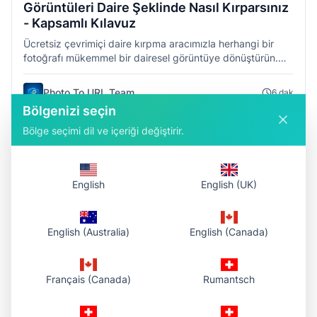
Görüntüleri Daire Şeklinde Nasıl Kırparsınız
- Kapsamlı Kılavuz
Ücretsiz çevrimiçi daire kırpma aracımızla herhangi bir
fotoğrafı mükemmel bir dairesel görüntüye dönüştürün.
Profiller, sosyal medya, logolar ve daha fazlası için
saniyeler içinde profesyonel yuvarlak görüntüler oluşturun.
Photo To URL Team
6
dak
Bölgenizi seçin
#
circle-crop
#
image-editing
#
profile-picture
#
tutorial
Bölge seçimi dil ve içeriği değiştirir.
English
English (UK)
English (Australia)
English (Canada)
Français (Canada)
Rumantsch
Tutorial
12 Şubat 2026
Görsellere yuvarlatılmış köşe – Rehber