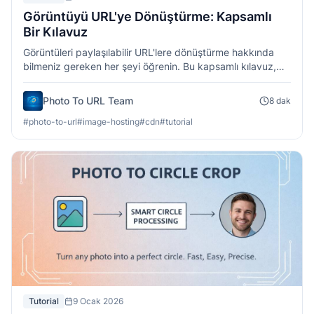
Görüntüyü URL'ye Dönüştürme: Kapsamlı
Bir Kılavuz
Görüntüleri paylaşılabilir URL'lere dönüştürme hakkında
bilmeniz gereken her şeyi öğrenin. Bu kapsamlı kılavuz,
görüntü barındırma ve bağlantı paylaşımı için yöntemler,
en iyi uygulamalar ve ipuçlarını kapsar.
Photo To URL Team
8
dak
#
photo-to-url
#
image-hosting
#
cdn
#
tutorial
Tutorial
9 Ocak 2026