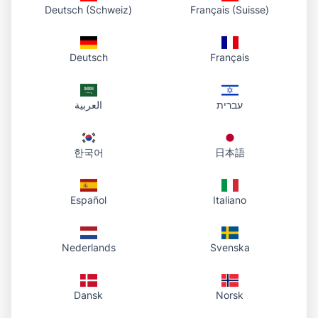
Deutsch (Schweiz)
Français (Suisse)
Ücretsiz aracımızla herhangi bir görsele yuvarlatılmış köşe
ekleyin. Küçük resimler, kartlar, arayüz ve sosyal medya
için saniyeler içinde.
Deutsch
Français
Photo To URL Team
5
dak
#
rounded-corners
#
image-editing
#
ui-design
#
tutorial
עברית
العربية
한국어
日本語
Español
Italiano
Nederlands
Svenska
Tutorial
1 Mart 2026
Arka plan kaldırma – Rehber
Dansk
Norsk
Ücretsiz yapay zeka aracımızla görsellerden arka planı