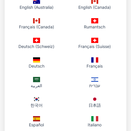
Anong mga image format ang
English (Australia)
English (Canada)
maaari kong gamitin sa circle
crop tool?
Français (Canada)
Rumantsch
Ang aming tool ay gumagana sa lahat ng
standard image formats kabilang ang JPG,
Deutsch (Schweiz)
Français (Suisse)
PNG, WEBP at GIF. Maaari mong i-upload ang
alinman sa mga format na ito at ang iyong
Deutsch
Français
circular cropped image ay i-download bilang
PNG file na may transparency sa paligid ng
עברית
العربية
bilog.
Magkakaroon ba ang aking
한국어
日本語
circular cropped image ng
transparent background?
Español
Italiano