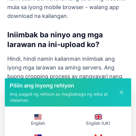
mula sa iyong mobile browser - walang app
download na kailangan.
Iniimbak ba ninyo ang mga
larawan na ini-upload ko?
Hindi, hindi namin kailanman iniimbak ang
iyong mga larawan sa aming servers. Ang
buong cropping process ay nangyayari nang
direkta sa iyong browser, na nangangahulugan
Piliin ang inyong rehiyon
na ang iyong mga larawan ay nananatiling
Ang pagpili ng rehiyon ay magbabago ng wika at
nilalaman.
ganap na pribado. Kapag umalis ka sa pahina,
ang lahat ng image data ay awtomatikong
tinatanggal.
English
English (UK)