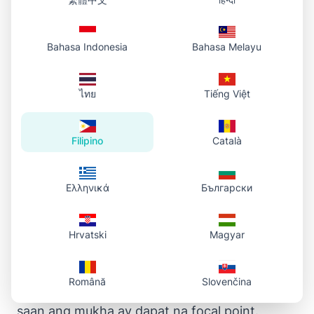
loob ng bilog. Pinapayagan ka nitong tumuon
sa mga tiyak na bahagi ng iyong larawan
habang pinapanatili ang bilog na hugis.
Bahasa Indonesia
Bahasa Melayu
Image Tips para sa
ไทย
Tiếng Việt
Perpektong Circle Crops
Filipino
Català
I-center ang Iyong Subject
Ελληνικά
Български
Para sa pinakamahusay na resulta, pumili ng
mga larawan kung saan ang pangunahing
Hrvatski
Magyar
subject ay nakasentro o maaaring i-position sa
gitna ng frame. Ito ay partikular na mahalaga
Română
Slovenčina
para sa profile pictures at headshots kung
saan ang mukha ay dapat na focal point.