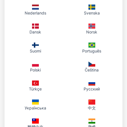
Oo, kapag i-download mo ang iyong cropped
Nederlands
Svenska
image, magkakaroon ito ng transparent
background sa paligid ng bilog. Ginagawa
nitong perpekto para sa paglalagay sa mga
Dansk
Norsk
website, dokumento o designs kung saan
gusto mo lamang na ang circular portion ay
Suomi
Português
makikita.
Polski
Čeština
Maaari ba akong i-adjust ang laki
ng circle crop?
Türkçe
Русский
Ang circle crop ay nagpapanatili ng
perpektong 1:1 aspect ratio, ngunit maaari
Українська
中文
kang mag-zoom in o out upang i-adjust kung
gaano karami ng iyong larawan ang lalabas sa
繁體中文
हिन्दी