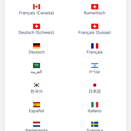
2. อัปโหลดไปยังห้องสมุด
Français (Canada)
Rumantsch
เราบันทึกไฟล์ลงคลาวด์และแสดงในแดชบอร์ด แล้วส่งคืน URL
HTTPS โดยตรง
Deutsch (Schweiz)
Français (Suisse)
3. แชร์และกลับมาทีหลัง
แชร์ลิงก์ทางอีเมลหรือแชท เมื่อต้องการ เปิดแดชบอร์ดเพื่อคัดลอก
ลิงก์เดิม เปิด หรือดาวน์โหลดไฟล์
Deutsch
Français
עברית
العربية
สรุปสั้นๆ
เลือกไฟล์ อัปโหลด แล้วคัดลอกลิงก์; เมื่อต้องการเปิดแดช
한국어
日本語
บอร์ดเพื่อคัดลอกอีกครั้งหรือดาวน์โหลดต้นฉบับ
รูปแบบที่รองรับ: PDF, Word (.doc, .docx),
Español
Italiano
PowerPoint (.ppt, .pptx), Excel (.xls, .xlsx)
ลากวางหรือเลือกไฟล์; เมื่ออัปโหลดเสร็จจะแสดงลิงก์
Nederlands
Svenska