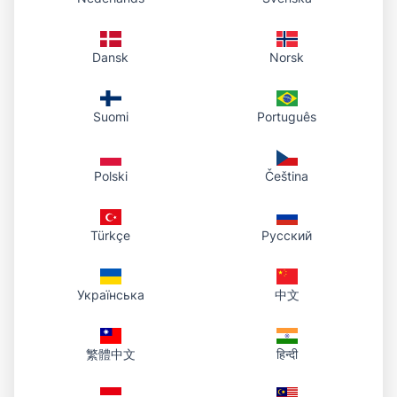
HTTPS พร้อมคัดลอก
วางลิงก์ในอีเมล แชท หรือเอกสาร — ผู้รับเปิดใน
เบราว์เซอร์
Dansk
Norsk
ไฟล์อยู่ในบัญชีของคุณ; เปิดแดชบอร์ดเพื่อคัดลอกลิงก์
เดิมหรือดาวน์โหลดต้นฉบับ
Suomi
Português
เฉพาะ PDF? ใช้หน้า «PDF เป็น URL» เพื่อขั้นตอนสั้น
ลง
Polski
Čeština
เมื่อไม่ต้องการแล้ว ลบไฟล์ในแดชบอร์ด; ลิงก์จะหยุดทำงาน
Türkçe
Русский
Українська
中文
繁體中文
हिन्दी