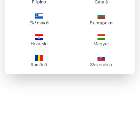
Filipino
Català
Ελληνικά
Български
Hrvatski
Magyar
Română
Slovenčina