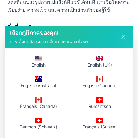
และทีมแปลงรูปภาพเป็นลิงก์ที่แชร์ได้ทันที เราเชื่อในความ
เรียบง่าย ความเร็ว และความเป็นส่วนตัวของผู้ใช้
สิ่งที่เรานำเสนอ
เลือกภูมิภาคของคุณ
โฮสต์รูปภาพฟรีพร้อมการสนับสนุน CDN
การเลือกภูมิภาคจะเปลี่ยนภาษาและเนื้อหา
สร้างลิงก์ทันทีสำหรับการแชร์ที่รวดเร็ว
รองรับรูปแบบรูปภาพหลายรูปแบบ (JPG, PNG, WEBP,
English
English (UK)
GIF)
ทดลองใช้โดยไม่ต้องลงทะเบียน — แผนฟรี: 10 ครั้ง/วัน
2MB ต่อไฟล์
English (Australia)
English (Canada)
ติดต่อเรา
Français (Canada)
Rumantsch
มีคำถามหรือข้อเสนอแนะ? ติดต่อเราที่
support@phototourl.com
Deutsch (Schweiz)
Français (Suisse)