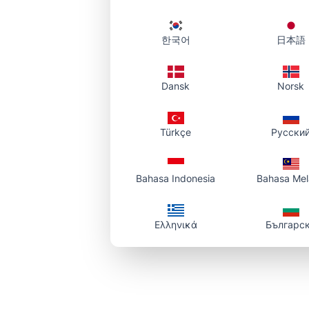
한국어
日本語
Dansk
Norsk
Türkçe
Русски
Bahasa Indonesia
Bahasa Me
Ελληνικά
Българс