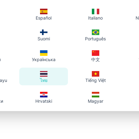
Español
Italiano
N
Suomi
Português
й
Українська
中文
layu
ไทย
Tiếng Việt
ки
Hrvatski
Magyar