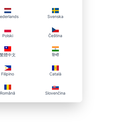
ederlands
Svenska
Polski
Čeština
繁體中文
हिन्दी
Filipino
Català
Română
Slovenčina