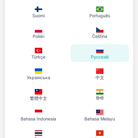
определит объект и удалит фон. Проверьте
предпросмотр и скачайте PNG с
Suomi
Português
прозрачностью.
Polski
Čeština
Какие форматы
поддерживаются?
Türkçe
Русский
JPG, PNG, WEBP и GIF. Результат всегда
скачивается как PNG с прозрачным фоном.
Українська
中文
Вы храните мои изображения?
繁體中文
हिन्दी
Нет. Обработка выполняется в вашем
браузере, мы ничего не сохраняем.
Bahasa Indonesia
Bahasa Melayu
Работает на телефоне?