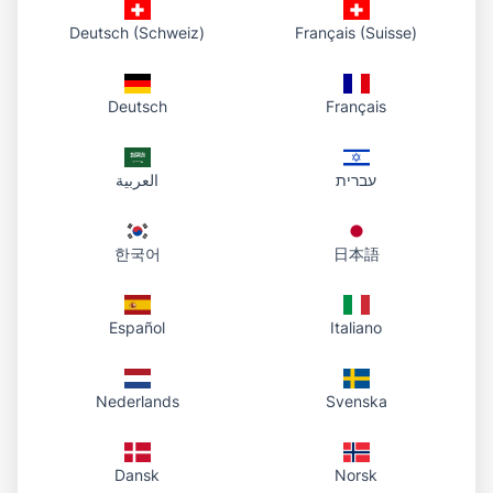
Прозрачный PNG
– для любого дизайна
Deutsch (Schweiz)
Français (Suisse)
или платформы
Deutsch
Français
Конфиденциальность
– обработка в
браузере, мы не храним изображения
עברית
العربية
Все устройства
– ПК, планшет и
смартфон
한국어
日本語
Вопросы и ответы
Español
Italiano
Как удалить фон с фото?
Nederlands
Svenska
Откройте наш
Инструмент удаления фона
,
загрузите изображение. Инструмент
Dansk
Norsk