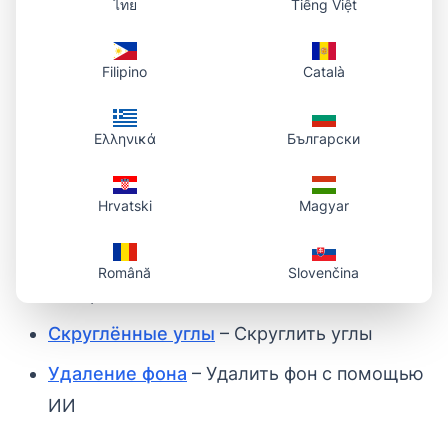
ไทย
Tiếng Việt
Да. Инструмент работает в браузере на
телефоне и планшете.
Filipino
Català
Связанные инструменты
Ελληνικά
Български
Фото в URL
– Преобразовать
Hrvatski
Magyar
изображение в ссылку
Круглое обрезание
– Создать круглое
Română
Slovenčina
изображение
Скруглённые углы
– Скруглить углы
Удаление фона
– Удалить фон с помощью
ИИ