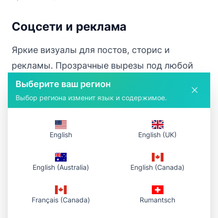
Соцсети и реклама
Яркие визуалы для постов, сторис и
рекламы. Прозрачные вырезы под любой
шаблон.
Выберите ваш регион
Выбор региона изменит язык и содержимое.
Возможности
инструмента
English
English (UK)
Бесплатно и на ИИ
– без регистрации, без
English (Australia)
English (Canada)
водяных знаков, без ограничений
Удаление в один клик
– автоопределение
Français (Canada)
Rumantsch
объекта и чёткие края