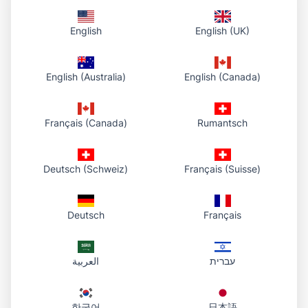
Как это работает
English
English (UK)
1. Выберите PDF
English (Australia)
English (Canada)
Выберите файл на устройстве или перетащите его в
область загрузки.
Français (Canada)
Rumantsch
2. Загрузите в библиотеку
Мы сохраняем PDF в вашем облаке и показываем в
панели аккаунта, затем возвращаем прямой HTTPS-URL.
Deutsch (Schweiz)
Français (Suisse)
3. Поделитесь и вернитесь позже
Отправьте ссылку по почте или в мессенджере. При
Deutsch
Français
необходимости откройте панель аккаунта, чтобы снова
скопировать ссылку, открыть её или скачать файл.
עברית
العربية
Ваши документы в одном месте
한국어
日本語