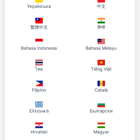
Удалите в панели аккаунта файлы, которые больше не
Українська
中文
нужны; ссылка перестанет работать.
繁體中文
हिन्दी
Bahasa Indonesia
Bahasa Melayu
ไทย
Tiếng Việt
Filipino
Català
Ελληνικά
Български
Hrvatski
Magyar