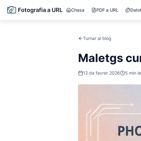
Fotografia a URL
Chasa
PDF a URL
Dato
Turnar al blog
Maletgs cu
12 da favrer 2026
5
min l