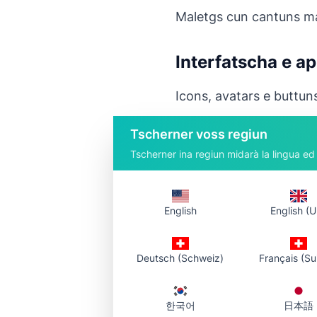
Maletgs cun cantuns mals
Interfatscha e a
Icons, avatars e buttuns
Tscherner voss regiun
Presentaziuns e
Tscherner ina regiun midarà la lingua ed 
Il medem radius sin sc
English
English (U
Tge offra l'ut
Deutsch (Schweiz)
Français (Su
Gratuit e immediat
–
nagin limit d'utilisaz
한국어
日本語