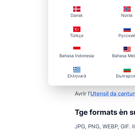
Radius regulabel
– d
Vista previa en temp
Dansk
Norsk
Sfera privata
– proce
Türkçe
Русски
Tuts ils apparats
– PC
Bahasa Indonesia
Bahasa Me
Dumondas fr
Ελληνικά
Българс
Co arrondesch jau
Avrir l'
Utensil da cantu
Tge formats èn s
JPG, PNG, WEBP, GIF. Il