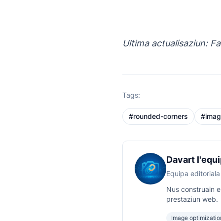
Ultima actualisaziun: F
Tags:
#
rounded-corners
#
imag
Davart l'equ
Equipa editoriala
Nus construain e
prestaziun web.
Image optimizatio