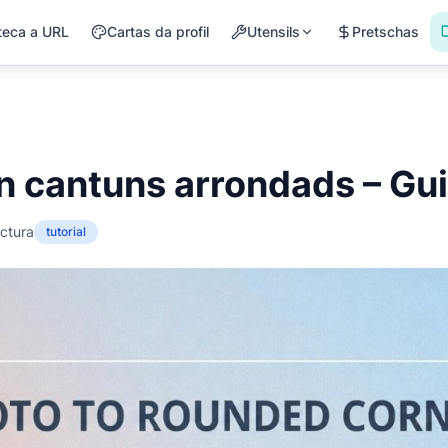
teca a URL
Cartas da profil
Utensils
Pretschas
n cantuns arrondads – Gu
ectura
tutorial