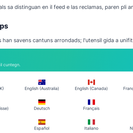
 sa distinguan en il feed e las reclamas, paren pli am
pps
 han savens cantuns arrondads; l'utensil gida a unifit
 documents
il cuntegn.
reenshots e grafica mantegna slides e documents cons
K)
English (Australia)
English (Canada)
Fran
ensil
isse)
Deutsch
Français
 nagina registraziun, nagina marca d'aua; elaboraziun 
iun per quest tool
Español
Italiano
N