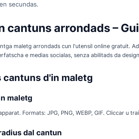
 en secundas.
n cantuns arrondads – Gu
ntga maletg arrondads cun l'utensil online gratuit. Ad
erfatscha e medias socialas, senza abilitads da design
s cantuns d'in maletg
in maletg
apparat. Formats: JPG, PNG, WEBP, GIF. Cliccar u trair
 radius dal cantun