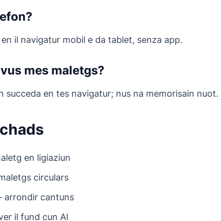
lefon?
 en il navigatur mobil e da tablet, senza app.
vus mes maletgs?
n succeda en tes navigatur; nus na memorisain nuot.
schads
aletg en ligiaziun
maletgs circulars
 arrondir cantuns
er il fund cun AI