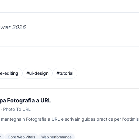
avrer 2026
e-editing
#
ui-design
#
tutorial
ipa Fotografia a URL
· Photo To URL
 mantegnain Fotografia a URL e scrivain guides practics per l'optimis
n
Core Web Vitals
Web performance