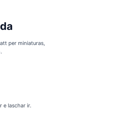
ida
att per miniaturas,
.
 e laschar ir.