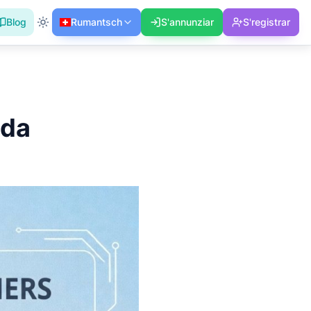
Blog
Rumantsch
S'annunziar
S'registrar
ida