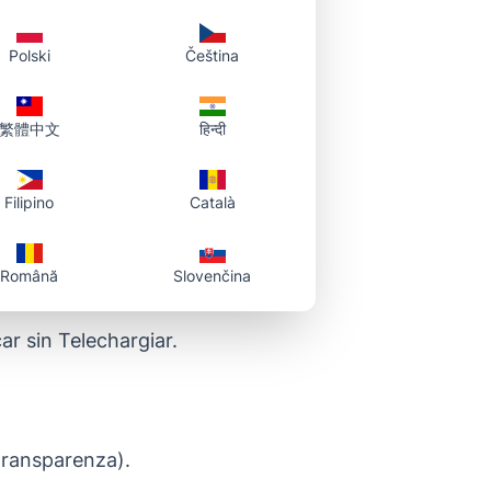
Polski
Čeština
aletgs
繁體中文
हिन्दी
Filipino
Català
Română
Slovenčina
ccar sin Telechargiar.
transparenza).