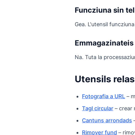
Funcziuna sin te
Gea. L'utensil funcziuna
Emmagazinateis 
Na. Tuta la processaziu
Utensils rela
Fotografia a URL
– m
Tagl circular
– crear 
Cantuns arrondads
–
Rimover fund
– rimov