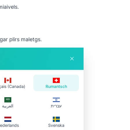
iaivels.
gar plirs maletgs.
istent.
çais (Canada)
Rumantsch
עברית
العربية
locala en il browser,
ederlands
Svenska