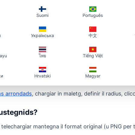
a leger arrondiment fin furma da pilula
 real
– vesair il resultat avant telechargiar
Suomi
Português
ssaziun en il navigatur; nus na memorisain nagins m
й
Українська
中文
, tablet, telefon
layu
ไทย
Tiếng Việt
equentas
ки
Hrvatski
Magyar
 ils cantuns d'ina foto?
ns arrondads
, chargiar in maletg, definir il radius, cli
ustegnids?
 telechargiar mantegna il format original (u PNG per 