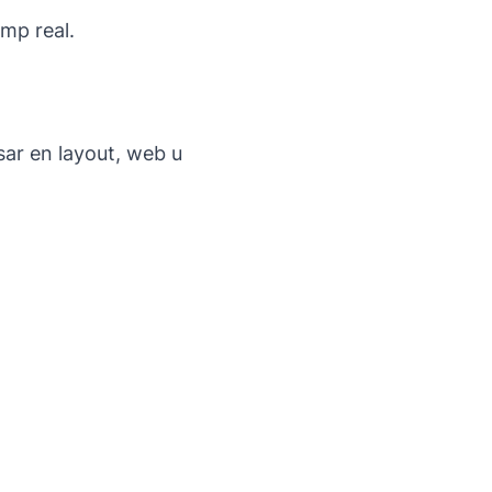
emp real.
sar en layout, web u