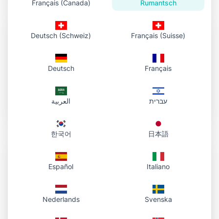
Français (Canada)
Rumantsch
Deutsch (Schweiz)
Français (Suisse)
Deutsch
Français
Nessina registraziun necessaria
Emprova gratuita: 10 chargiadas/di, 2MB per
datoteca — senza registraziun.
עברית
العربية
한국어
日本語
Español
Italiano
Ospitaziun svelt
Nederlands
Svenska
Ils ligams vegnan servids tras in CDN svelt per in