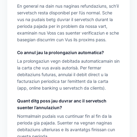
En general na dain nus naginas refundaziuns, sch’il
servetsch resta disponibel per l’ús normal. Sche
vus na pudais betg duvrar il servetsch durant la
perioda pajada per in problem da nossa vart,
examinain nus Voss cas suenter verificaziun e sche
basegian discurrim cun Vus ils proxims pass.
Co annul jau la prolongaziun automatica?
La prolongaziun vegn debitada automaticamain sin
la carta che vus avais autorisà. Per fermar
debitaziuns futuras, annulai il debit direct u la
facturaziun periodica tar l’emittent da la carta
(app, online banking u servetsch da clients).
Quant ditg poss jau duvrar anc il servetsch
suenter l’annulaziun?
Normalmain pudais vus cuntinuar fin al fin da la
perioda gia pajada. Suenter na vegnan naginas
debitaziuns ulteriuras e ils avantatgs finissan cun
questa perioda.