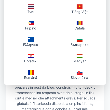
medias grevs e schlassas logins. Ils ligams èn
ordads, facil da incollar en apps da chat, docs,
ไทย
Tiếng Việt
wikis, rapports da bugs e tickets. Ils squads van pli
svelt cura che screenshots e maletgs da products
èn subit spartibels senza limitaziuns da
Filipino
Català
attachments ni previews dischliads. Perquai che ils
ligams èn predictivs e consistents, funcziunan els
bain er en automaziun, pass da QA e prototypes
Ελληνικά
Български
levers.
L’experientscha resta simpla: lassar ir, incollar u
navigar; survegnir in link; partir. Nagina interfaccia
Hrvatski
Magyar
superflua, naginas publicitads distrahentas, nagina
barriera. Ti tegnias la concentraziun sin tes
cuntegn, nus ans occupain da las parts monotunas
Română
Slovenčina
da l’hosting. Sche ti documenteschas ina funcziun,
preparas in post da blog, construis in pitch deck u
trametschas ina resposta svelt da sustegn, in link
curt è meglier che attachments grevs. Per squads
globals è l’interfaccia disponibla en plirs idioms,
mantegnind la copia concisa e universala.