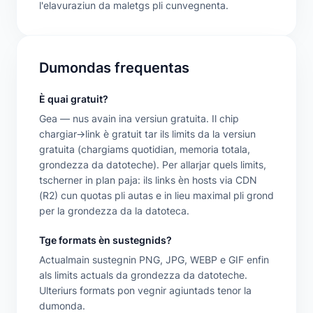
l'elavuraziun da maletgs pli cunvegnenta.
Dumondas frequentas
È quai gratuit?
Gea — nus avain ina versiun gratuita. Il chip
chargiar→link è gratuit tar ils limits da la versiun
gratuita (chargiams quotidian, memoria totala,
grondezza da datoteche). Per allarjar quels limits,
tscherner in plan paja: ils links èn hosts via CDN
(R2) cun quotas pli autas e in lieu maximal pli grond
per la grondezza da la datoteca.
Tge formats èn sustegnids?
Actualmain sustegnin PNG, JPG, WEBP e GIF enfin
als limits actuals da grondezza da datoteche.
Ulteriurs formats pon vegnir agiuntads tenor la
dumonda.