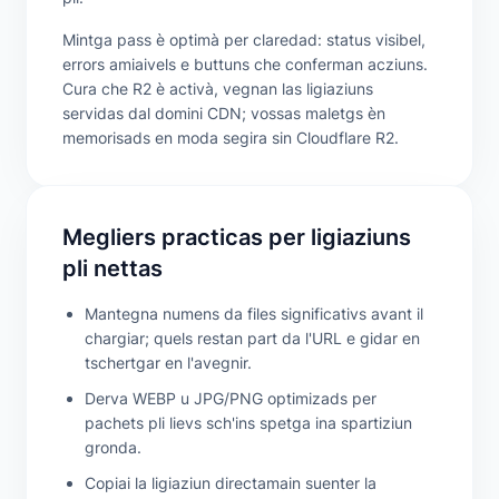
Mintga pass è optimà per claredad: status visibel,
errors amiaivels e buttuns che conferman acziuns.
Cura che R2 è activà, vegnan las ligiaziuns
servidas dal domini CDN; vossas maletgs èn
memorisads en moda segira sin Cloudflare R2.
Megliers practicas per ligiaziuns
pli nettas
Mantegna numens da files significativs avant il
chargiar; quels restan part da l'URL e gidar en
tschertgar en l'avegnir.
Derva WEBP u JPG/PNG optimizads per
pachets pli lievs sch'ins spetga ina spartiziun
gronda.
Copiai la ligiaziun directamain suenter la