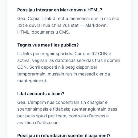
Poss jau integrar en Markdown u HTML?
Gea. Copiai il link direct u memorisai cun in clic sco
.txt e duvrai nua ch'ils vus stat — Markdown,
HTML, documents u CMS.
Tegnìs vus mes files publics?
Ils links pon vegnir spartids. Cur che R2 CDN è
activà, vegnan las datotecas servidas tras il domini
CDN. Sch'il depositi n'è betg disponibel
temporarmain, mussain nus in messadi cler da
mantegniment.
I dat accounts u team?
Gea. L'emprim nus concentrain sin chargiar e
sparter simpels e fidabels; suenter agiuntain pass
per pass spazi per team, controlla d'access e
analitica d'utilisaziun.
Poss jau in refundaziun suenter il pajament?