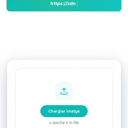
https://cdn.phototourl.com/demo/photo-to-
url.jpg
Chargiar imatge
u lascha ir in file