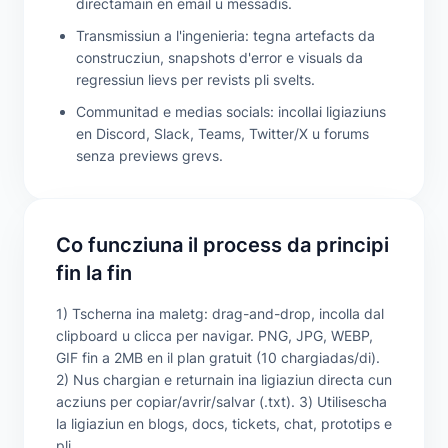
directamain en email u messadis.
Transmissiun a l'ingenieria: tegna artefacts da
construcziun, snapshots d'error e visuals da
regressiun lievs per revists pli svelts.
Communitad e medias socials: incollai ligiaziuns
en Discord, Slack, Teams, Twitter/X u forums
senza previews grevs.
Co funcziuna il process da principi
fin la fin
1) Tscherna ina maletg: drag-and-drop, incolla dal
clipboard u clicca per navigar. PNG, JPG, WEBP,
GIF fin a 2MB en il plan gratuit (10 chargiadas/di).
2) Nus chargian e returnain ina ligiaziun directa cun
acziuns per copiar/avrir/salvar (.txt). 3) Utilisescha
la ligiaziun en blogs, docs, tickets, chat, prototips e
pli.