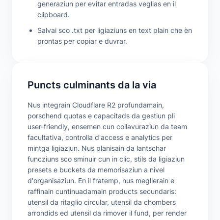
generaziun per evitar entradas veglias en il
clipboard.
Salvai sco .txt per ligiaziuns en text plain che èn
prontas per copiar e duvrar.
Puncts culminants da la via
Nus integrain Cloudflare R2 profundamain,
porschend quotas e capacitads da gestiun pli
user-friendly, ensemen cun collavuraziun da team
facultativa, controlla d'access e analytics per
mintga ligiaziun. Nus planisain da lantschar
funcziuns sco sminuir cun in clic, stils da ligiaziun
presets e buckets da memorisaziun a nivel
d'organisaziun. En il fratemp, nus meglierain e
raffinain cuntinuadamain products secundaris:
utensil da ritaglio circular, utensil da chombers
arrondids ed utensil da rimover il fund, per render