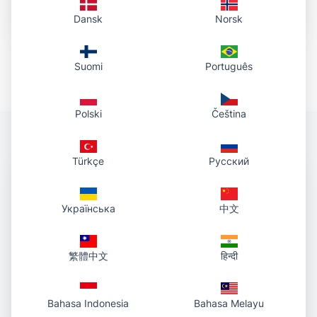
chargiament svelt e in access fidabel.
Dansk
Norsk
Suomi
Português
Polski
Čeština
Türkçe
Русский
Pertge che Fotografia a
URL gida tia lavur
Українська
中文
Fotografia a URL è sviluppà per creaturs,
繁體中文
हिन्दी
marketers, squads da sustegn, fundaturs e tuts
quels che basegnan ina via svelt e fidabla per
transfurmar maletgs en ligams nets. Cun in fluss
Bahasa Indonesia
Bahasa Melayu
direct da chargiar a link eviteschas gesturs da