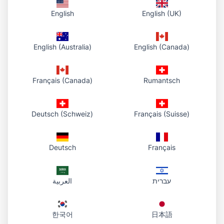
Cara ia berfungsi
English
English (UK)
1. Pilih PDF anda
Pilih fail daripada peranti anda atau seret ke kawasan muat
English (Australia)
English (Canada)
naik.
2. Muat naik ke perpustakaan
Français (Canada)
Rumantsch
Kami menyimpan PDF dalam awan anda dan
memaparkannya di papan pemuka, kemudian
mengembalikan URL HTTPS terus.
Deutsch (Schweiz)
Français (Suisse)
3. Kongsi dan kembali kemudian
Kongsi pautan melalui e-mel atau sembang. Jika perlu, buka
Deutsch
Français
papan pemuka untuk menyalin pautan yang sama,
membukanya atau memuat turun fail.
עברית
العربية
한국어
日本語
Dokumen anda di satu tempat