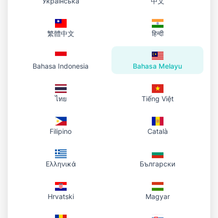
Українська
中文
繁體中文
हिन्दी
Bahasa Indonesia
Bahasa Melayu
ไทย
Tiếng Việt
Filipino
Català
Ελληνικά
Български
Hrvatski
Magyar