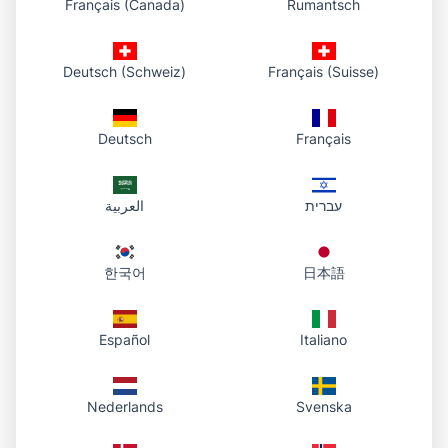
Français (Canada)
Rumantsch
Apa yang boleh dijangka
Deutsch (Schweiz)
Français (Suisse)
Kami membaca setiap mesej dan menyasarkan balasan
dalam 1-2 hari bekerja. Untuk isu segera, sila sertakan
tajuk yang jelas dan sebanyak mungkin butiran.
Deutsch
Français
Atau e-mel kami di
support@phototourl.com
עברית
العربية
한국어
日本語
Español
Italiano
Nederlands
Svenska