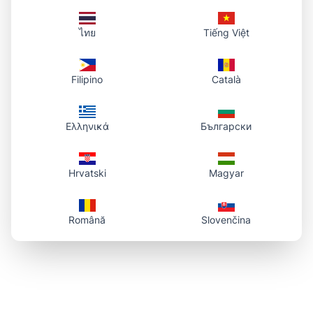
ไทย
Tiếng Việt
Filipino
Català
Ελληνικά
Български
Hrvatski
Magyar
Română
Slovenčina