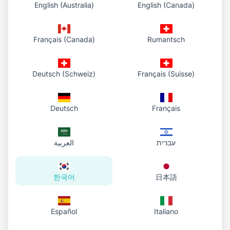
한 번에 제거
– 피사체 자동 감지, 깔끔한 테두리
English (Australia)
English (Canada)
투명 PNG 출력
– 어떤 디자인·플랫폼에도 사용
Français (Canada)
Rumantsch
가능
개인정보 보호
– 브라우저에서만 처리, 이미지
Deutsch (Schweiz)
Français (Suisse)
저장 안 함
모든 기기
– PC, 태블릿, 휴대폰
Deutsch
Français
자주 묻는 질문
עברית
العربية
사진 배경을 제거하려면?
한국어
日本語
배경 제거 도구
를 열고 이미지를 올리세요. 도구가
피사체를 감지해 자동으로 배경을 제거합니다. 미
Español
Italiano
리보기 후 다운로드하면 투명 PNG로 저장됩니다.