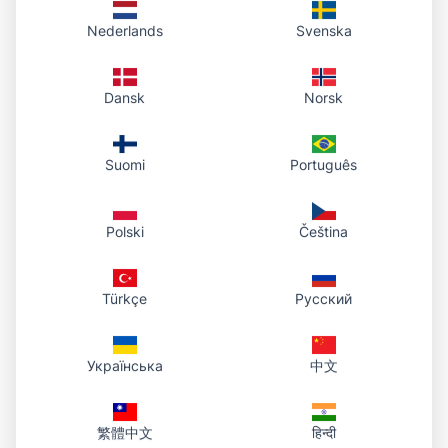
Nederlands
Svenska
지원하는 포맷은?
JPG, PNG, WEBP, GIF입니다. 결과는 항상 투명
Dansk
Norsk
배경 PNG로 다운로드됩니다.
Suomi
Português
이미지를 저장하나요?
Polski
Čeština
아니요. 처리만 브라우저에서 하고, 저희는 저장하
지 않습니다.
Türkçe
Русский
휴대폰에서도 되나요?
Українська
中文
네. 브라우저에서 바로 사용 가능하며 앱 설치는 필
요 없습니다.
繁體中文
हिन्दी