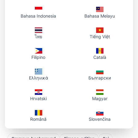
관련 도구
Bahasa Indonesia
Bahasa Melayu
사진을 URL로
– 이미지를 링크로 변환
ไทย
Tiếng Việt
원형 자르기
– 원형 이미지 만들기
둥근 모서리
– 모서리 둥글게
Filipino
Català
배경 제거
– AI로 배경 제거
Ελληνικά
Български
마지막 업데이트: 2026년 3월
Hrvatski
Magyar
Română
Slovenčina
태그: