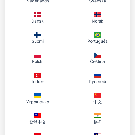
Nederlands
Svenska
개인 호스팅: HTTPS로 제공되며 라이브러리에 저장
됩니다. 모두 내 계정 아래입니다.
공개 링크 복사, 브라우저에서 열기, 원본 PDF 다운로
Dansk
Norsk
드를 바로 할 수 있습니다.
파일이 있는 한 같은 URL은 유효합니다. 대시보드에
서 삭제하면 해당 파일 링크는 더 이상 동작하지 않습
Suomi
Português
니다.
더 이상 필요 없는 파일은 대시보드에서 삭제하면 링크가 작동하지
Polski
Čeština
않습니다.
Türkçe
Русский
Українська
中文
繁體中文
हिन्दी