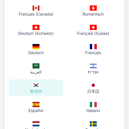
기기에서 파일을 고르거나 업로드 영역으로 끌어 놓으세요.
Français (Canada)
Rumantsch
2. 라이브러리에 업로드
PDF를 클라우드에 저장하고 대시보드에 표시한 뒤 직접 HTTPS
URL을 돌려줍니다.
Deutsch (Schweiz)
Français (Suisse)
3. 공유하고 나중에 다시
이메일이나 메신저로 링크를 공유하세요. 필요하면 대시보드에
Deutsch
Français
서 같은 링크 복사, 열기, 다운로드를 할 수 있습니다.
עברית
العربية
문서를 한곳에
한국어
日本語
임시 링크가 아니라 진짜 PDF 라이브러리가 필요하다면:
한 번 업로드해 계정에 저장하고 언제든 돌아오세요.
Español
Italiano
업로드한 각 PDF는 대시보드의 같은 목록에 나타나
공유 내역을 확인할 수 있습니다.