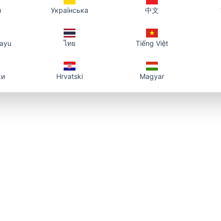
й
Українська
中文
カウントに残ります。ダッシュボードで同じリンクのコピーや元ファイ
場合は「PDFをURLに」のページで手順を短くできます。
layu
ไทย
Tiếng Việt
要になったファイルはダッシュボードから削除すると、リンクは機能しなくなりま
ки
Hrvatski
Magyar