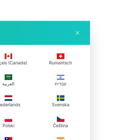
てあとから戻る
ャットでリンクを共有。必
シュボードで同じリンクの
く、ダウンロードができま
çais (Canada)
Rumantsch
עברית
العربية
や元ファイルのダ
ederlands
Svenska
、.xlsx）。
Polski
Čeština
示します。