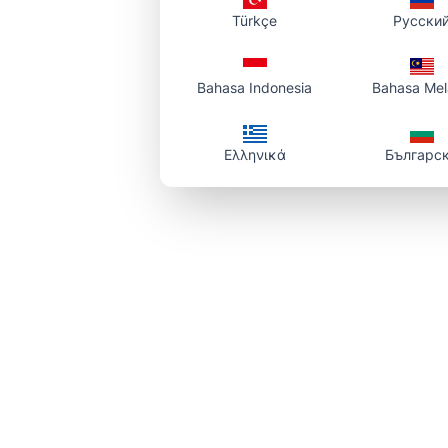
Türkçe
Русски
ファイルはア
ができます。
PDFだけの
Bahasa Indonesia
Bahasa Me
不
Ελληνικά
Българс