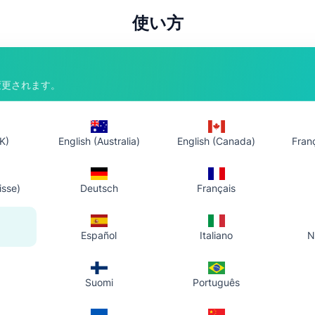
使い方
2. ライブラリにアップロード
3. 共有し
トを選ぶか、
ファイルをクラウドに保存しダッシュ
メールやチ
変更されます。
グします。
ボードに表示したうえで、直接の
要ならダッ
HTTPS URLを返します。
コピー、開
す。
K)
English (Australia)
English (Canada)
Fran
isse)
Deutsch
Français
要点
アップロードしてリンクをコピー。必要ならダッシュボードで再コピー
Español
ウンロードができます。
Italiano
N
Word（.doc、.docx）、PowerPoint（.ppt、.pptx）、Excel（.xls
Suomi
Português
ロップまたはファイル選択。完了後、コピー可能なHTTPSリンクを表
ット、文書にリンクを貼り付け。受け取った人はブラウザで開けます。