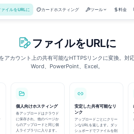
ファイルをURLに
カードホスティング
ツール
料金
ファイルをURLに
をアカウント上の共有可能なHTTPSリンクに変換。対応
Word、PowerPoint、Excel。
個人向けホスティング
安定した共有可能なリ
ンク
＆
各アップロードはクラウド
秒
に保存され、他のページか
アップロードごとにクリー
らのアップロードと同じ個
ンなURLを返します。ダッ
人ライブラリに入ります。
シュボードでファイルを削