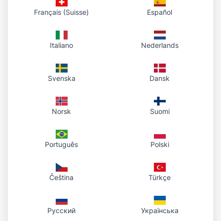
URL または HTML 埋め込みを貼り、チームメイ
Français (Suisse)
Español
トがカードを閲覧できるように。
Italiano
Nederlands
Twitter / X & SNS
チーム宣言時にプロフィールカードを共有 — ク
Svenska
Dansk
リーンな HTTPS リンクはタイムラインや返信で
高速に読み込まれます。
Norsk
Suomi
Discord & アーティストサーバー
Português
Polski
Art Fight Discord、サーバー紹介、作戦スレッド
に URL または BBCode を投稿。
Čeština
Türkçe
Toyhouse & ポートフォリオ
Русский
Українська
Toyhouse、Carrd、フォーラム署名でも同じリン