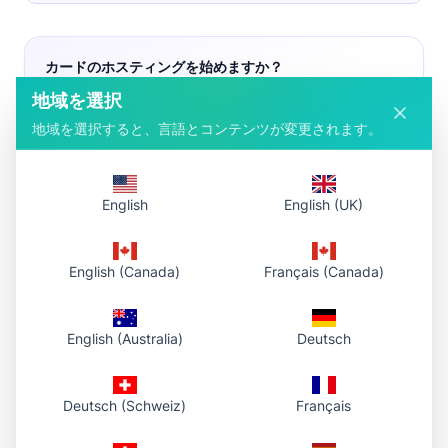
カードのホスティングを始めますか？
無料アカウントはこのページでアップロードし、ダッシュボード
地域を選択
で管理。一括アップロードは Pro / Premium が必要。
地域を選択すると、言語とコンテンツが変更されます。
無料アカウント作成
ログイン
ダッシュボードを開く
Pro プランを見る
English
English (UK)
アーティストがリンクを貼る場所
English (Canada)
Français (Canada)
Art Fight はソーシャル主導のイベント。ホストしたリンクはプ
ロフィール更新や「このチームです」投稿と一緒に広がりま
English (Australia)
Deutsch
す。
Deutsch (Schweiz)
Français
Art Fight プロフィール
公式 Art Fight キャラクタープロフィールに直