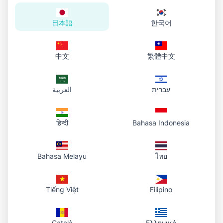
クを使い、リファレンスをどこでも統一。
日本語
한국어
Art Fight アーティストが Photo To URL を
中文
繁體中文
選ぶ理由
עברית
العربية
हिन्दी
Bahasa Indonesia
Art Fight 繁忙期向け
投稿が必要なときいつでもアップロード — ウォームアップ、本番、
年間を通じて数秒で CDN リンクを取得。
Bahasa Melayu
ไทย
Tiếng Việt
Filipino
プロフィールカード向け URL
Art Fight プロフィール、フォーラム、SNS がそのまま受け付ける
Català
Ελληνικά