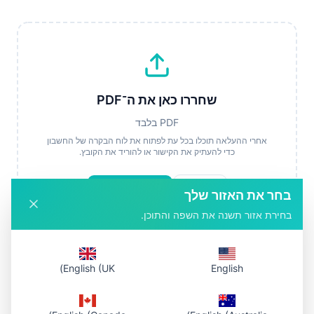
שחררו כאן את ה־PDF
PDF בלבד
אחרי ההעלאה תוכלו בכל עת לפתוח את לוח הבקרה של החשבון
כדי להעתיק את הקישור או להוריד את הקובץ.
בחר קובץ
העלה וקבל קישור
בחר את האזור שלך
בחירת אזור תשנה את השפה והתוכן.
English (UK)
English
איך זה עובד
1. בחרו PDF