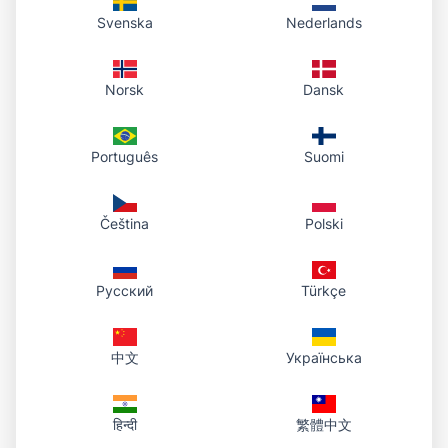
החשבון כדי לעקוב אחרי מה ששיתפתם.
Svenska
Nederlands
אירוח אישי: קבצים שייכים לחשבון שלכם, מוגשים
ב־HTTPS ונשמרים בספרייה שלכם.
Norsk
Dansk
תמיד זמין: העתקת קישור ציבורי, פתיחה בדפדפן או
הורדת ה־PDF המקורי.
אותה כתובת URL נשארת תקף כל עוד הקובץ קיים; אם
Português
Suomi
תמחקו אותו בלוח הבקרה של החשבון, הקישור כבר לא
ישרת את הקובץ.
Čeština
Polski
מחקו קבצים שאינכם צריכים בלוח הבקרה של החשבון; לאחר מכן
הקישור יפסיק לעבוד.
Русский
Türkçe
中文
Українська
हिन्दी
繁體中文