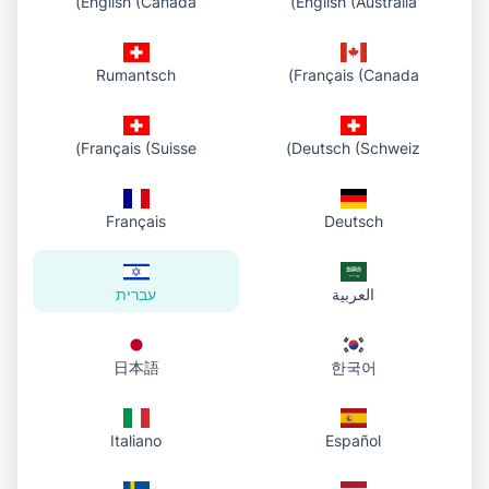
English (Canada)
English (Australia)
בחרו קובץ במכשיר שלכם או גררו אותו לאזור ההעלאה.
Rumantsch
Français (Canada)
2. העלו לספרייה שלכם
אנו שומרים את ה־PDF באחסון הענן שלכם ומציגים אותו בלוח
הבקרה של החשבון, ואז מחזירים כתובת HTTPS ישירה.
Français (Suisse)
Deutsch (Schweiz)
3. שיתוף וחזרה מאוחר יותר
שתפו את הקישור במייל או בצ׳אט. במידת הצורך פתחו את לוח
Français
Deutsch
הבקרה של החשבון כדי להעתיק שוב את אותו הקישור, לפתוח אותו
או להוריד את הקובץ.
العربية
עברית
המסמכים שלכם במקום אחד
日本語
한국어
למי שצריך ארכיון PDF אמיתי ולא רק קישור זמני — העלו
פעם אחת, שמרו בחשבון וחזרו מתי שתרצו.
Italiano
Español
כל PDF שהועלה מופיע באותה רשימה בלוח הבקרה של