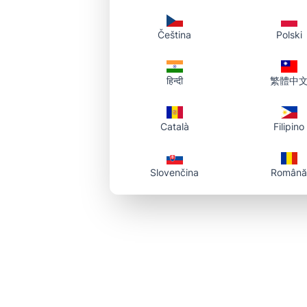
Čeština
Polski
हिन्दी
繁體中
Català
Filipino
Slovenčina
Română