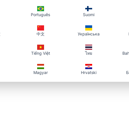
Português
Suomi
文
中文
Українська
Tiếng Việt
ไทย
Bah
Magyar
Hrvatski
Б