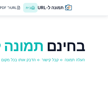
תמונה ל-URL
בית
PDF ל־URL
בחינם
תמונה ל-L
העלה תמונה ← קבל קישור ← הדבק אותו בכל מקום