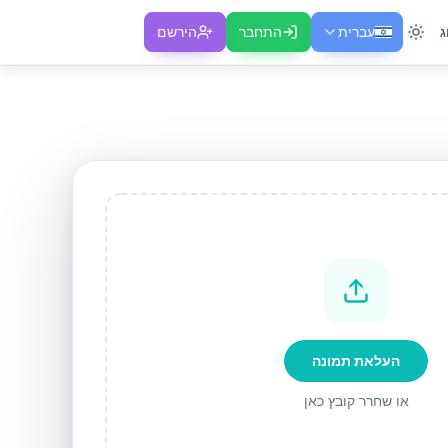
ג
עברית
התחבר
הירשם
העלאת תמונה
או שחרר קובץ כאן