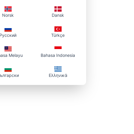
Norsk
Dansk
Русский
Türkçe
asa Melayu
Bahasa Indonesia
ългарски
Ελληνικά