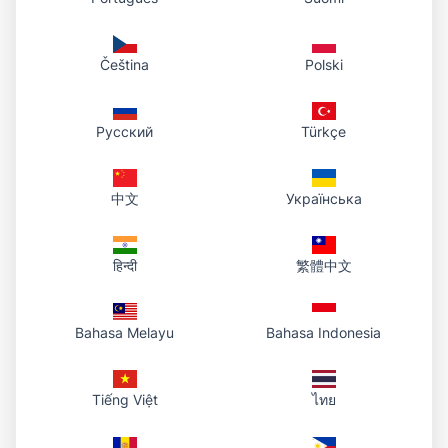
Čeština
Polski
Русский
Türkçe
中文
Українська
हिन्दी
繁體中文
Bahasa Melayu
Bahasa Indonesia
Tiếng Việt
ไทย