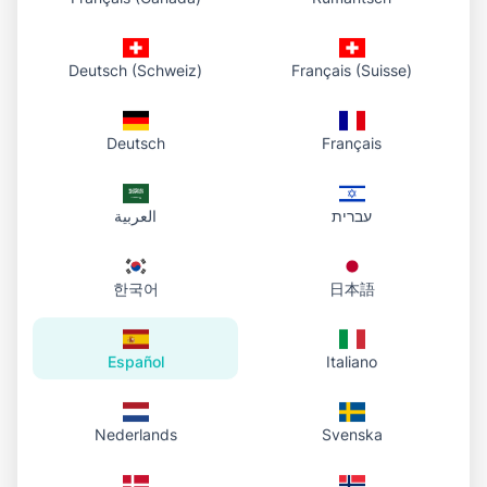
navegador, sin límite de uso en esta
herramienta
Deutsch (Schweiz)
Français (Suisse)
Radio ajustable
– desde un ligero redondeo
Deutsch
Français
hasta forma de pastilla
Vista previa en vivo
– ves el resultado antes
עברית
العربية
de descargar
Privacidad
– todo se hace en tu navegador,
한국어
日本語
no guardamos imágenes
En cualquier dispositivo
– ordenador, tablet
Español
Italiano
y móvil
Nederlands
Svenska
Preguntas frecuentes