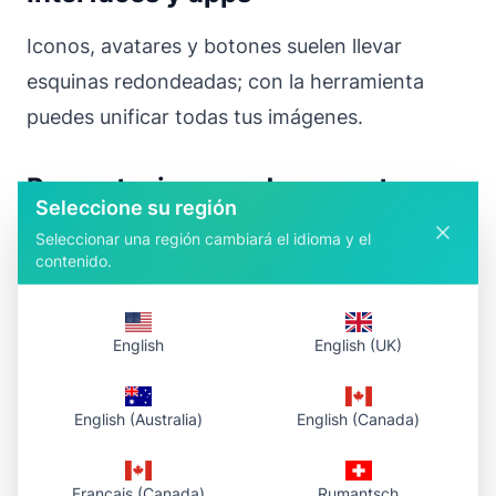
Iconos, avatares y botones suelen llevar
esquinas redondeadas; con la herramienta
puedes unificar todas tus imágenes.
Presentaciones y documentos
Seleccione su región
Seleccionar una región cambiará el idioma y el
Un mismo radio en capturas y gráficos hace
contenido.
que diapositivas y documentos se vean
coherentes.
English
English (UK)
Qué ofrece la herramienta
English (Australia)
English (Canada)
Gratis y al momento
– sin registro, sin
marcas de agua; procesamiento local en el
Français (Canada)
Rumantsch