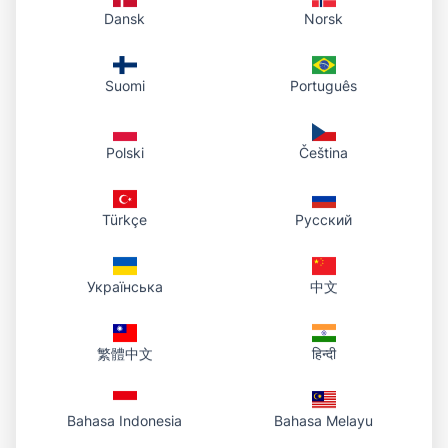
Dansk
Norsk
¿Cómo redondeo las esquinas de
una foto?
Suomi
Português
Entra en nuestra
Herramienta de esquinas
redondeadas
, sube la imagen, mueve el
Polski
Čeština
deslizador y pulsa Descargar.
Türkçe
Русский
¿Qué formatos admite?
JPG, PNG, WEBP y GIF. El archivo descargado
Українська
中文
mantiene el formato (o PNG si quieres
transparencia).
繁體中文
हिन्दी
¿Funciona en el móvil?
Bahasa Indonesia
Bahasa Melayu