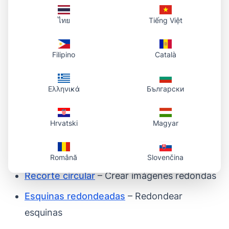
Sí, la herramienta funciona en el navegador del
móvil y la tablet, sin instalar nada.
ไทย
Tiếng Việt
¿Guardáis mis imágenes?
Filipino
Català
No. Todo el proceso es en tu navegador;
nosotros no almacenamos nada.
Ελληνικά
Български
Herramientas relacionadas
Hrvatski
Magyar
Foto a URL
– Convertir imagen en enlace
Română
Slovenčina
Recorte circular
– Crear imágenes redondas
Esquinas redondeadas
– Redondear
esquinas