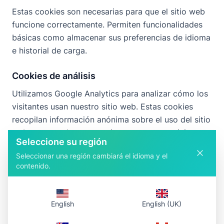
Estas cookies son necesarias para que el sitio web
funcione correctamente. Permiten funcionalidades
básicas como almacenar sus preferencias de idioma
e historial de carga.
Cookies de análisis
Utilizamos Google Analytics para analizar cómo los
visitantes usan nuestro sitio web. Estas cookies
recopilan información anónima sobre el uso del sitio
web para ayudarnos a mejorar nuestro servicio.
Seleccione su región
Seleccionar una región cambiará el idioma y el
Cookies publicitarias
contenido.
Utilizamos Google AdSense para mostrar anuncios.
Estas cookies ayudan a entregar anuncios
personalizados basados en su comportamiento de
English
English (UK)
navegación e intereses.