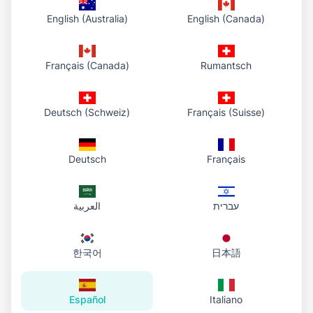
English (Australia)
English (Canada)
Cookies de terceros
Utilizamos los siguientes servicios de terceros que
Français (Canada)
Rumantsch
pueden establecer cookies:
Google AdSense - Para publicidad (sujeto a la
Deutsch (Schweiz)
Français (Suisse)
Política de Privacidad de Google)
Google Analytics - Para análisis del sitio web
(sujeto a la Política de Privacidad de Google)
Deutsch
Français
Gestionar cookies
עברית
العربية
Puede controlar y gestionar las cookies a través de
la configuración de su navegador. La mayoría de los
한국어
日本語
navegadores le permiten rechazar o aceptar
cookies, eliminar cookies existentes o establecer
preferencias para ciertos sitios web. Sin embargo,
Español
Italiano