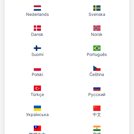
deshabilitar las cookies puede afectar la
funcionalidad de nuestro servicio.
Nederlands
Svenska
Cambios a esta Política de Cookies
Dansk
Norsk
Podemos actualizar esta Política de Cookies de vez
en cuando. Le notificaremos cualquier cambio
Suomi
Português
publicando la nueva Política de Cookies en esta
página y actualizando la fecha de "Última
actualización".
Polski
Čeština
Contáctenos
Türkçe
Русский
Si tiene preguntas sobre esta Política de Cookies,
contáctenos en
support@phototourl.com
Українська
中文