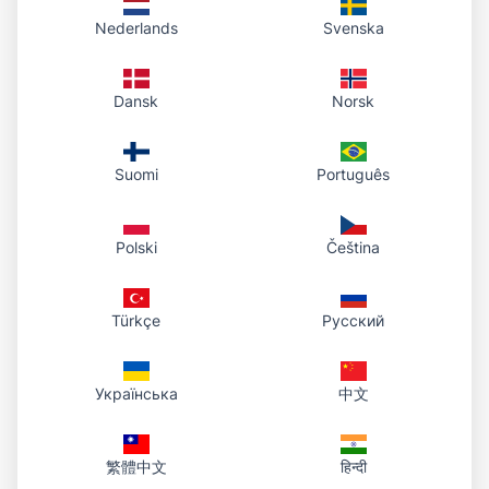
bảng điều khiển để xem lại nội dung đã chia sẻ.
Nederlands
Svenska
Lưu trữ cá nhân: tệp thuộc tài khoản bạn, phục vụ
qua HTTPS và nằm trong thư viện.
Dansk
Norsk
Thao tác luôn sẵn có: sao chép liên kết công khai,
mở trong trình duyệt hoặc tải PDF gốc.
Cùng một URL vẫn hoạt động khi tệp còn tồn tại;
Suomi
Português
sau khi xóa trong bảng điều khiển, liên kết không
còn phục vụ tệp đó.
Polski
Čeština
Xóa tệp không cần thiết trong bảng điều khiển; liên kết sẽ
ngừng hoạt động.
Türkçe
Русский
Українська
中文
繁體中文
हिन्दी