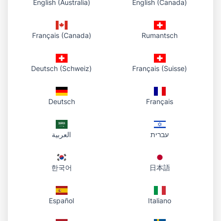
1. Chọn PDF
English (Australia)
English (Canada)
Chọn tệp trên thiết bị hoặc kéo vào vùng tải lên.
Français (Canada)
Rumantsch
2. Tải lên thư viện
Chúng tôi lưu PDF vào đám mây và hiển thị trong bảng điều
khiển, sau đó trả về URL HTTPS trực tiếp.
Deutsch (Schweiz)
Français (Suisse)
3. Chia sẻ và quay lại sau
Chia sẻ liên kết qua email hoặc chat. Khi cần, mở bảng điều
Deutsch
Français
khiển để sao chép lại, mở hoặc tải tệp.
עברית
العربية
Tài liệu của bạn ở một nơi
한국어
日本語
Dành cho người cần lưu trữ PDF thật sự, không chỉ
liên kết tạm: tải một lần, giữ trong tài khoản và quay
lại bất cứ lúc nào.
Español
Italiano
Mỗi PDF đã tải hiển thị trong cùng danh sách