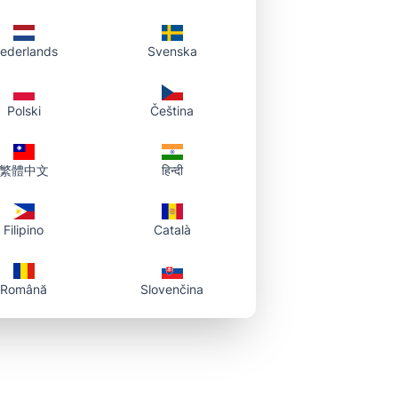
ederlands
Svenska
Polski
Čeština
繁體中文
हिन्दी
Filipino
Català
Română
Slovenčina