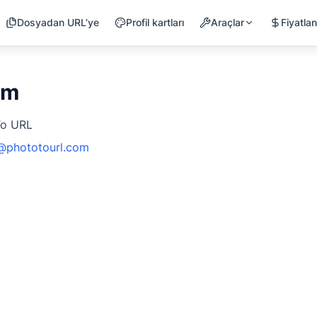
Dosyadan URL’ye
Profil kartları
Araçlar
Fiyatla
um
To URL
@phototourl.com