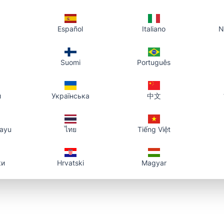
Español
Italiano
N
Suomi
Português
й
Українська
中文
layu
ไทย
Tiếng Việt
ки
Hrvatski
Magyar