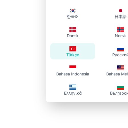
한국어
日本語
Dansk
Norsk
Türkçe
Русски
Bahasa Indonesia
Bahasa Me
Ελληνικά
Българс