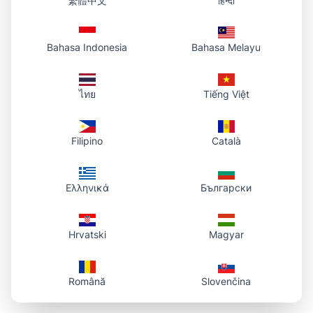
繁體中文
हिन्दी
Bahasa Indonesia
Bahasa Melayu
ไทย
Tiếng Việt
Filipino
Català
Ελληνικά
Български
Hrvatski
Magyar
Română
Slovenčina