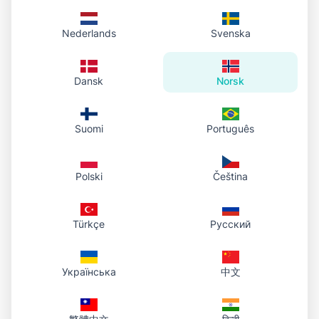
Hver opplastet PDF vises i samme liste i panelet
slik at du ser hva du har delt.
Nederlands
Svenska
Personlig hosting: filer under kontoen din, levert
via HTTPS og lagret i biblioteket.
Dansk
Norsk
Handlinger alltid tilgjengelig: kopier offentlig
lenke, åpne i nettleseren eller last ned original-
PDF.
Suomi
Português
Samme URL fungerer så lenge filen finnes; etter
sletting i panelet leverer ikke lenken den filen
lenger.
Polski
Čeština
Slett filer du ikke trenger i kontrollpanelet; lenken slutter å
fungere.
Türkçe
Русский
Українська
中文