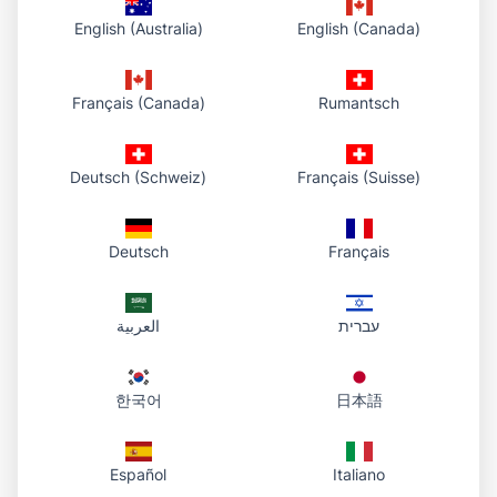
1. Velg PDF
English (Australia)
English (Canada)
Velg en fil fra enheten eller dra den til opplastingsområdet.
2. Last opp til biblioteket
Français (Canada)
Rumantsch
Vi lagrer PDF-en i skyen din og viser den i kontrollpanelet,
deretter returnerer vi en direkte HTTPS-URL.
Deutsch (Schweiz)
Français (Suisse)
3. Del og kom tilbake senere
Del lenken på e-post eller i chat. Åpne kontrollpanelet ved
behov for å kopiere samme lenke, åpne den eller laste ned
Deutsch
Français
filen.
עברית
العربية
Dokumentene dine på ett sted
한국어
日本語
For deg som vil ha ekte PDF-hosting med et bibliotek
bak — last opp én gang, lagre på kontoen og kom
tilbake når som helst.
Español
Italiano