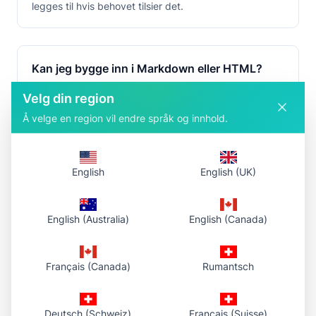
legges til hvis behovet tilsier det.
Kan jeg bygge inn i Markdown eller HTML?
Ja. Kopier lenken direkte, eller lagre den med ett klikk
Velg din region
som .txt og bruk den der du trenger den —
Markdown, HTML, dokumenter eller CMS.
Å velge en region vil endre språk og innhold.
English
English (UK)
Beholder dere filene mine offentlige?
Lenker er delbare. Når R2 CDN er aktivert, leveres
filene via CDN-domenet. Hvis lagring midlertidig ikke
English (Australia)
English (Canada)
er tilgjengelig, viser vi en tydelig vedlikeholdsmelding.
Français (Canada)
Rumantsch
Vil det være kontoer eller team?
Ja. Først satser vi på enkel og pålitelig opplasting og
Deutsch (Schweiz)
Français (Suisse)