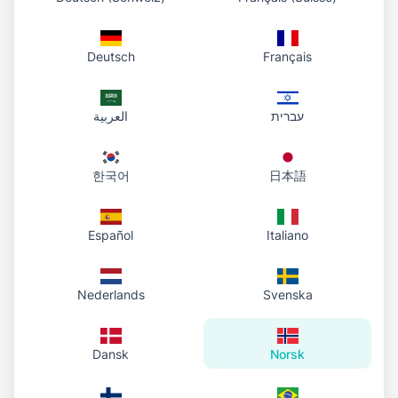
deling; deretter legger vi gradvis til teamrom,
tilgangskontroll og bruksanalyse.
Deutsch
Français
עברית
العربية
한국어
日本語
Español
Italiano
Nederlands
Svenska
Dansk
Norsk