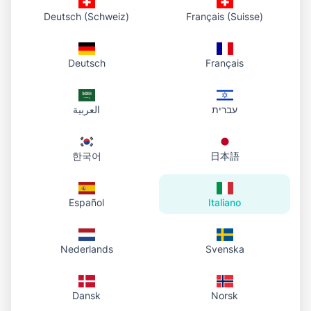
Deutsch (Schweiz)
Français (Suisse)
Aggiungi angoli arrotondati a qualsiasi immagine con il
nostro strumento gratuito. Ideale per anteprime, card,
interfacce e social, in pochi secondi.
Deutsch
Français
Photo To URL Team
5
min
#
rounded-corners
#
image-editing
#
ui-design
#
tutorial
עברית
العربية
한국어
日本語
Español
Italiano
Nederlands
Svenska
Tutorial
1 marzo 2026
Rimuovi sfondo – Guida
Dansk
Norsk
Rimuovi lo sfondo dalle immagini in un clic con il nostro