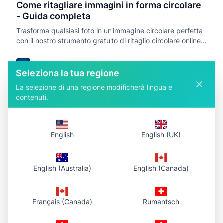
Come ritagliare immagini in forma circolare
- Guida completa
Trasforma qualsiasi foto in un'immagine circolare perfetta
con il nostro strumento gratuito di ritaglio circolare online.
Crea immagini rotonde professionali per profili, social
media, loghi e altro in pochi secondi.
Photo To URL Team
6
min
Seleziona la tua regione
#
circle-crop
#
image-editing
#
profile-picture
#
tutorial
La selezione di una regione modificherà lingua e
contenuti.
English
English (UK)
English (Australia)
English (Canada)
Français (Canada)
Rumantsch
Tutorial
12 febbraio 2026
Angoli arrotondati per le immagini – Guida