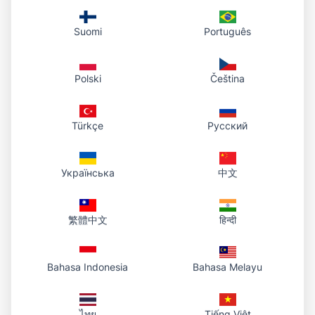
strumento gratuito basato su IA. Ritagli puliti per prodotti,
ritratti, loghi e altro.
Suomi
Português
Photo To URL Team
6
min
#
remove-background
#
image-editing
#
ai
#
tutorial
Polski
Čeština
Türkçe
Русский
Українська
中文
繁體中文
हिन्दी
Bahasa Indonesia
Bahasa Melayu
ไทย
Tiếng Việt