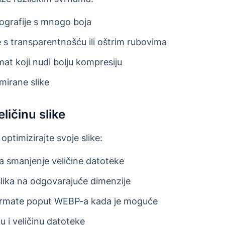
otografije s mnogo boja
ke s transparentnošću ili oštrim rubovima
at koji nudi bolju kompresiju
mirane slike
eličinu slike
optimizirajte svoje slike:
za smanjenje veličine datoteke
 slika na odgovarajuće dimenzije
ormate poput WEBP-a kada je moguće
u i veličinu datoteke