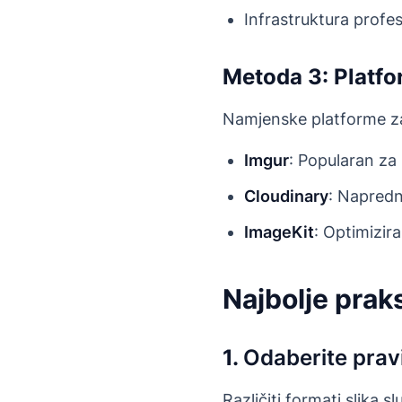
Infrastruktura profe
Metoda 3: Platfo
Namjenske platforme za 
Imgur
: Popularan za b
Cloudinary
: Napredn
ImageKit
: Optimizir
Najbolje prak
1.
Odaberite prav
Različiti formati slika s