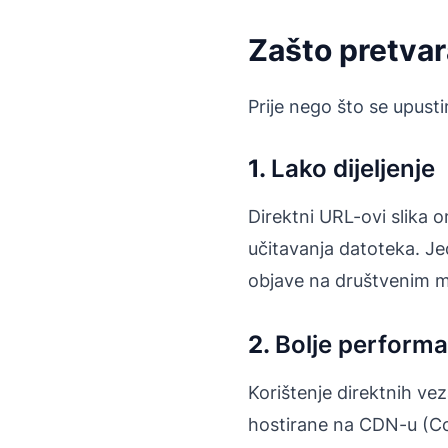
Zašto pretvar
Prije nego što se upust
1.
Lako dijeljenje
Direktni URL-ovi slika 
učitavanja datoteka. Jed
objave na društvenim 
2.
Bolje perform
Korištenje direktnih ve
hostirane na CDN-u (Con