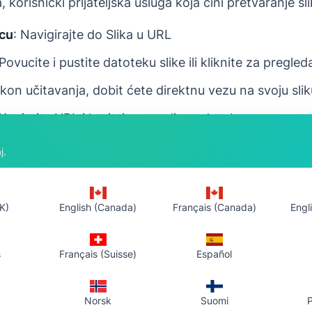
, korisnički prijateljska usluga koja čini pretvaranje 
icu
: Navigirajte do Slika u URL
 Povucite i pustite datoteku slike ili kliknite za pregle
kon učitavanja, dobit ćete direktnu vezu na svoju slik
 Kopirajte URL i koristite ga gdje god trebate
j.
potrebna
K)
English (Canada)
Français (Canada)
Engli
obrada
e za optimalne performanse
s
Français (Suisse)
Español
ormata slika (JPG, PNG, WEBP, GIF)
 2MB po datoteci
Norsk
Suomi