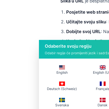
Slika u URL
je besplatna
Posjetite web stran
Učitajte svoju sliku
:
Dobijte svoj URL
: Na
Kopirajte i koristite
:
Odaberite svoju regiju
Prednosti:
Odabir regije će promijeniti jezik i sadrža
✅ Registracija nije 
English
English (U
✅ Brzo učitavanje i 
✅ Direktne CDN vez
Deutsch (Schweiz)
Françai
✅ Podrška za više f
✅ 10 prijenosa/dan,
Svenska
Dansk