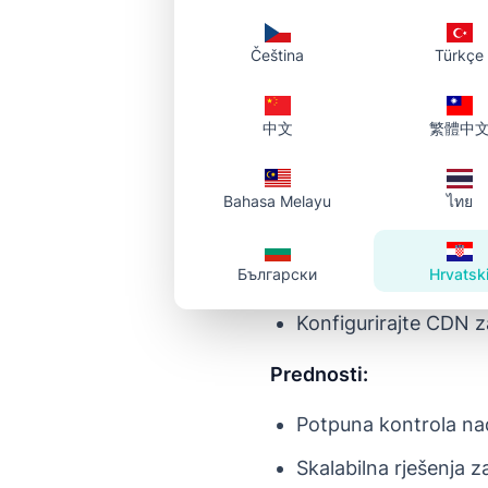
Metoda 2: Uslug
Čeština
Türkçe
Popularne usluge pohran
中文
繁體中
Google Cloud Storage 
Učitajte slike u svoj 
Bahasa Melayu
ไทย
Postavite odgovaraj
Български
Hrvatsk
Pristupite slikama p
Konfigurirajte CDN 
Prednosti:
Potpuna kontrola na
Skalabilna rješenja 