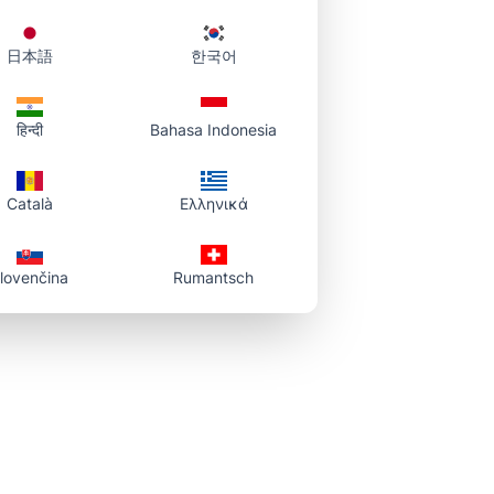
日本語
한국어
pom URL-u:
हिन्दी
Bahasa Indonesia
Català
Ελληνικά
lovenčina
Rumantsch