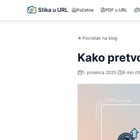
Slika u URL
Početna
PDF u URL
Povratak na blog
Kako pretvo
1. prosinca 2025.
8
min či