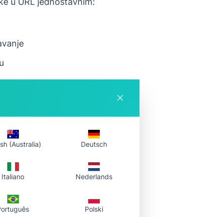
slike u URL jednostavnim:
davanje
u
sh (Australia)
Deutsch
Italiano
Nederlands
Português
Polski