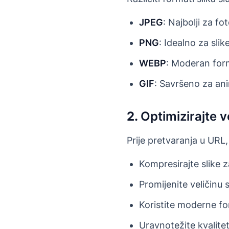
JPEG
: Najbolji za f
PNG
: Idealno za sli
WEBP
: Moderan form
GIF
: Savršeno za ani
2.
Optimizirajte v
Prije pretvaranja u URL, 
Kompresirajte slike 
Promijenite veličinu
Koristite moderne f
Uravnotežite kvalitet