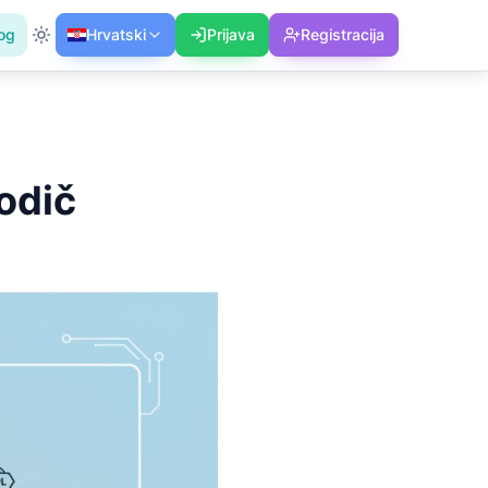
og
Hrvatski
Prijava
Registracija
vodič