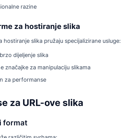
sionalne razine
rme za hostiranje slika
hostiranje slika pružaju specijalizirane usluge:
rzo dijeljenje slika
e značajke za manipulaciju slikama
an za performanse
se za URL-ove slika
i format
luže različitim svrhama: