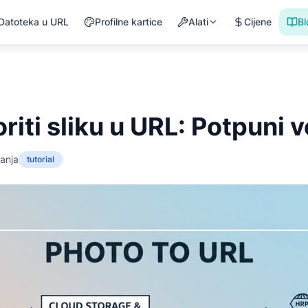
Datoteka u URL
Profilne kartice
Alati
Cijene
Bl
riti sliku u URL: Potpuni 
tanja
tutorial