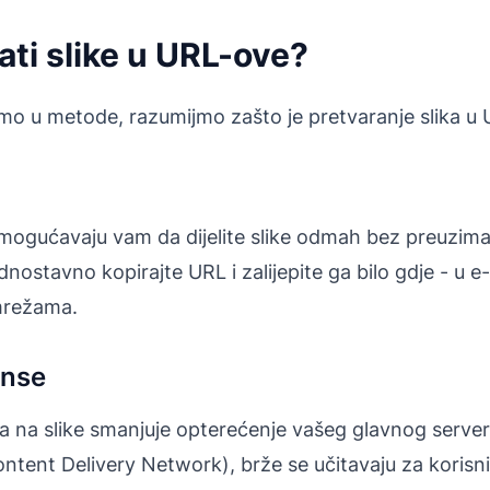
ati slike u URL-ove?
imo u metode, razumijmo zašto je pretvaranje slika u
omogućavaju vam da dijelite slike odmah bez preuzima
nostavno kopirajte URL i zalijepite ga bilo gdje - u e
mrežama.
anse
za na slike smanjuje opterećenje vašeg glavnog server
tent Delivery Network), brže se učitavaju za korisnik