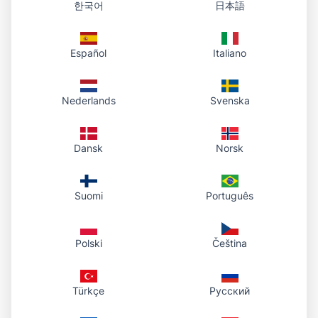
한국어
日本語
Choisissez un fichier, envoyez-le et copiez votre lien
— si besoin, ouvrez le tableau de bord du compte
pour copier à nouveau ou télécharger l’original.
Español
Italiano
Formats pris en charge : PDF, Word (.doc, .docx),
PowerPoint (.ppt, .pptx), Excel (.xls, .xlsx).
Nederlands
Svenska
Glisser-déposer ou parcourir ; une fois l’envoi
terminé, nous affichons un lien HTTPS prêt à
Dansk
Norsk
copier.
Collez le lien dans un courriel, une messagerie ou
un document — les destinataires l’ouvrent dans le
Suomi
Português
navigateur.
Les fichiers restent dans votre compte ; si besoin,
ouvrez le tableau de bord du compte pour copier
Polski
Čeština
le même lien ou télécharger l’original.
PDF uniquement ? Utilisez aussi la page « PDF
Türkçe
Русский
vers URL » pour un parcours plus court.