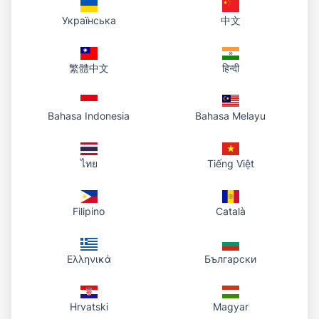
Supprimez dans le tableau de bord du compte les fichiers dont
Українська
中文
vous n’avez plus besoin ; le lien cesse ensuite de fonctionner.
繁體中文
हिन्दी
Bahasa Indonesia
Bahasa Melayu
ไทย
Tiếng Việt
Filipino
Català
Ελληνικά
Български
Hrvatski
Magyar