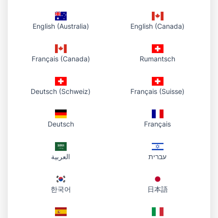
Näin se toimii
English (Australia)
English (Canada)
1. Valitse PDF
Valitse tiedosto laitteeltasi tai vedä se latausalueelle.
Français (Canada)
Rumantsch
2. Lataa kirjastoosi
Tallennamme PDF:n pilveesi ja näytämme sen
hallintapaneelissa, sitten palautamme suoran HTTPS-URL:n.
Deutsch (Schweiz)
Français (Suisse)
3. Jaa ja palaa myöhemmin
Jaa linkki sähköpostilla tai chatilla. Tarvittaessa avaa
Deutsch
Français
hallintapaneeli kopioidaksesi saman linkin, avataksesi sen tai
ladataksesi tiedoston.
עברית
العربية
한국어
日本語
Asiakirjasi yhdessä paikassa
Niille, jotka haluavat oikean PDF-hostauksen kirjaston