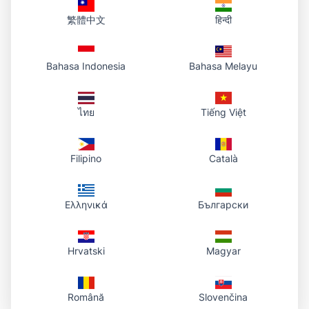
繁體中文
हिन्दी
Bahasa Indonesia
Bahasa Melayu
ไทย
Tiếng Việt
Filipino
Català
Ελληνικά
Български
Hrvatski
Magyar
Română
Slovenčina