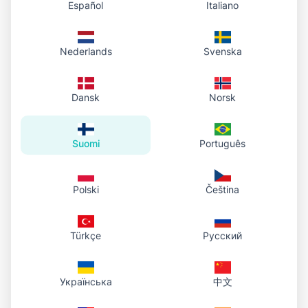
kanssa — lataa kerran, säilytä tililläsi ja palaa milloin
Español
Italiano
tahansa.
Jokainen ladattu PDF näkyy samalla listalla
Nederlands
Svenska
hallintapaneelissa, jotta näet mitä olet jakanut.
Henkilökohtainen hosting: tiedostot tilisi alla,
Dansk
Norsk
palveltu HTTPS:n kautta ja säilytetty kirjastossa.
Toiminnot aina käsillä: kopioi julkinen linkki, avaa
selaimessa tai lataa alkuperäinen PDF.
Suomi
Português
Sama URL toimii niin kauan kuin tiedosto on
olemassa; poiston jälkeen hallintapaneelista linkki
Polski
Čeština
ei enää tarjoa kyseistä tiedostoa.
Poista hallintapaneelista tiedostot, joita et enää tarvitse; linkki
Türkçe
lakkaa toimimasta.
Русский
Українська
中文