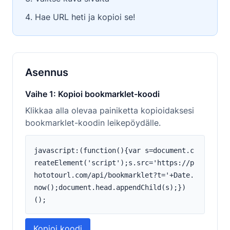
Hae URL heti ja kopioi se!
Asennus
Vaihe 1: Kopioi bookmarklet-koodi
Klikkaa alla olevaa painiketta kopioidaksesi
bookmarklet-koodin leikepöydälle.
javascript:(function(){var s=document.c
reateElement('script');s.src='https://p
hototourl.com/api/bookmarklet?t='+Date.
now();document.head.appendChild(s);})
();
Kopioi koodi