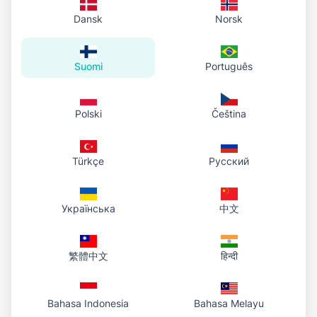
klikkauksella
Dansk
Norsk
Suomi
Português
Huomautus
:
Lataukset lasketaan päivittäiseen
kiintiöösi (Ilmainen kokeilu: 10 latausta/päivä, 2MB per
tiedosto). Bookmarklet toimii useimmilla sivustoilla;
Polski
Čeština
tiukat tietoturvasäännöt (CORS) voivat estää lataukset.
Türkçe
Русский
Українська
中文
繁體中文
हिन्दी
Bahasa Indonesia
Bahasa Melayu