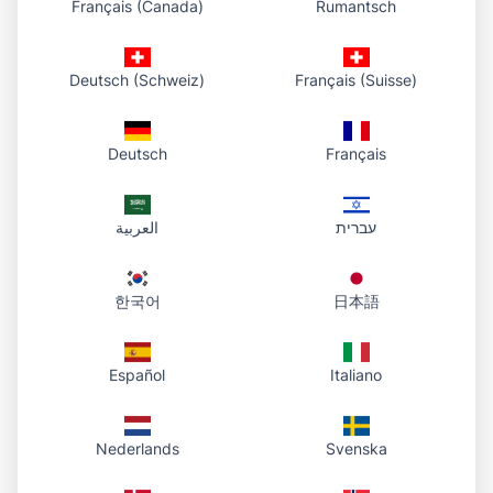
Français (Canada)
Rumantsch
Vaihe 3: Aloita käyttö!
Siirry sivulle, jossa on kuvia, ja klikkaa
Deutsch (Schweiz)
Français (Suisse)
bookmarkletia aloittaaksesi latauksen!
Deutsch
Français
Ominaisuudet
עברית
العربية
Bookmarklet tarjoaa seuraavat ominaisuudet.
Jokainen lataus lasketaan suunnitelmasi
한국어
日本語
rajoihin (Ilmainen kokeilu: 10 latausta/päivä,
2MB per tiedosto).
Español
Italiano
Valitse mikä tahansa kuva nykyiseltä
verkkosivulta
Automaattinen lataus Photo To URL:ään
Nederlands
Svenska
Saat jaettavan URL:n heti yhdellä