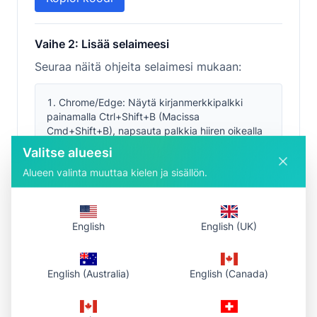
Vaihe 2: Lisää selaimeesi
Seuraa näitä ohjeita selaimesi mukaan:
Chrome/Edge: Näytä kirjanmerkkipalkki
painamalla Ctrl+Shift+B (Macissa
Cmd+Shift+B), napsauta palkkia hiiren oikealla
ja valitse "Lisää sivu". Liitä koodi URL-
Valitse alueesi
osoitteeksi.
Alueen valinta muuttaa kielen ja sisällön.
Firefox: Napsauta kirjanmerkkipalkkia hiiren
oikealla ja valitse "Uusi kirjanmerkki". Liitä koodi
sijaintikenttään.
English
English (UK)
Safari: Ota kirjanmerkkipalkki käyttöön
(Näytä → Näytä kirjanmerkkipalkki) ja vedä
koodi kirjanmerkkipalkkiin.
English (Australia)
English (Canada)
Vaihtoehto: Luo uusi kirjanmerkki, muokkaa
sitä ja korvaa URL kopioidulla koodilla.