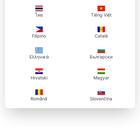
ไทย
Tiếng Việt
Filipino
Català
Ελληνικά
Български
Hrvatski
Magyar
Română
Slovenčina