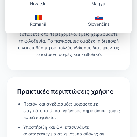
Hrvatski
Magyar
Η εμπειρία παραμένει απλή: αφήστε,
επικολλήστε ή επιλέξτε ένα αρχείο· λάβετε ένα
σύνδεσμο· μοιραστείτε τον. Χωρίς θόρυβο, χωρίς
Română
Slovenčina
ενοχλητικές διαφημίσεις, χωρίς εμπόδια. Εσείς
εστιάζετε στο περιεχόμενο, εμείς χειριζόμαστε
τη φιλοξενία. Για παγκόσμιες ομάδες, η διεπαφή
είναι διαθέσιμη σε πολλές γλώσσες διατηρώντας
το κείμενο σαφές και καθολικό.
Πρακτικές περιπτώσεις χρήσης
Προϊόν και σχεδιασμός: μοιραστείτε
στιγμιότυπα UI και γρήγορες σημειώσεις χωρίς
βαριά εργαλεία.
Υποστήριξη και QA: επισυνάψτε
αναπαραγώγιμα στιγμιότυπα οθόνης σε