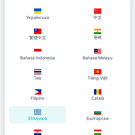
Γιατί το Φωτο σε URL
βοηθάει τη ροή
Українська
中文
εργασίας σας
繁體中文
हिन्दी
Το Φωτο σε URL είναι φτιαγμένο για δημιουργούς,
μάρκετινγκ, υποστήριξη, λειτουργίες και
οποιονδήποτε χρειάζεται να μετατρέψει
Bahasa Indonesia
Bahasa Melayu
φωτογραφίες σε καθαρούς, αξιόπιστους
συνδέσμους. Με μια άμεση ροή
μεταφόρτωσης→σύνδεσμος, αποφεύγετε
ไทย
Tiếng Việt
βαριούς διαχειριστές μέσων και δεν χρειάζεται
σύνδεση. Οι σύνδεσμοι είναι τακτοποιημένοι και
εύκολοι στην επικόλληση σε συνομιλίες,
Filipino
Català
έγγραφα, wikis, αναφορές σφαλμάτων και
εισιτήρια. Οι ομάδες κινούνται πιο γρήγορα
μοιράζοντας στιγμιότυπα οθόνης αμέσως·
Ελληνικά
Български
επιπλέον, οι προβλέψιμοι URLs βοηθούν στην
αυτοματοποίηση, QA και ελαφριά πρωτότυπα.