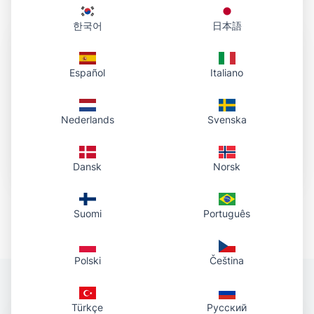
한국어
日本語
Español
Italiano
Γρήγορη φιλοξενία
Nederlands
Svenska
Οι σύνδεσμοι εξυπηρετούνται μέσω γρήγορου
CDN για γρήγορη φόρτωση και αξιόπιστη
πρόσβαση.
Dansk
Norsk
Suomi
Português
Polski
Čeština
Türkçe
Русский