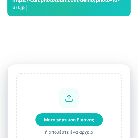
https://cdn.phototourl.com/demo/photo-to-
url.jpg
Μεταφόρτωση Εικόνας
ή αποθέστε ένα αρχείο