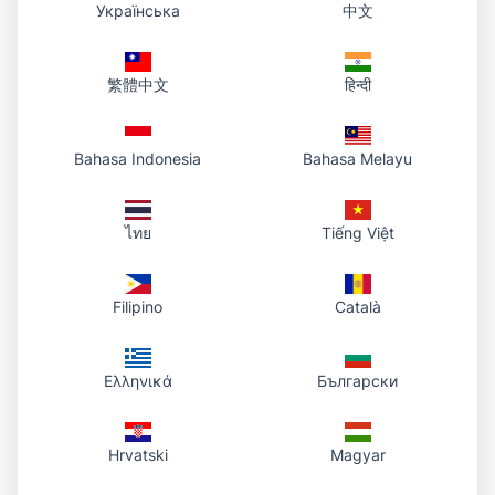
Українська
中文
Dashboard; der Link wird danach ungültig.
繁體中文
हिन्दी
Bahasa Indonesia
Bahasa Melayu
ไทย
Tiếng Việt
Filipino
Català
Ελληνικά
Български
Hrvatski
Magyar