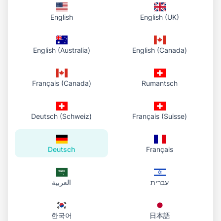
So funktioniert es
English
English (UK)
1. PDF auswählen
Wählen Sie eine Datei auf Ihrem Gerät oder ziehen Sie sie in
English (Australia)
English (Canada)
den Upload-Bereich.
2. In Ihre Bibliothek hochladen
Français (Canada)
Rumantsch
Wir speichern das PDF in Ihrem Cloud-Speicher und zeigen
es im Konto-Dashboard an, dann erhalten Sie eine direkte
HTTPS-URL.
Deutsch (Schweiz)
Français (Suisse)
3. Teilen & später erneut öffnen
Teilen Sie den Link per E-Mail oder Chat. Wenn nötig, öffnen
Deutsch
Français
Sie das Konto-Dashboard, um denselben Link zu kopieren,
zu öffnen oder die Datei herunterzuladen.
עברית
العربية
한국어
日本語
Dokumente an einem Ort