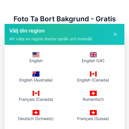
Foto Ta Bort Bakgrund - Gratis
Online AI Bakgrundsborttagare
Välj din region
Att välja en region ändrar språk och innehåll.
Foto Ta Bort Bakgrund är ett gratis online AI-drivet verktyg
för att ta bort bakgrunder från vilken foto som helst. Skapa
genomskinliga PNG-bilder direkt med vår avancerade
bakgrundsborttagningsteknologi. Perfekt för produktfoton,
English
English (UK)
porträtt, e-handel och designprojekt. Ingen registrering
krävs - ladda upp, bearbeta och ladda ner på sekunder.
English (Australia)
English (Canada)
Français (Canada)
Rumantsch
Deutsch (Schweiz)
Français (Suisse)