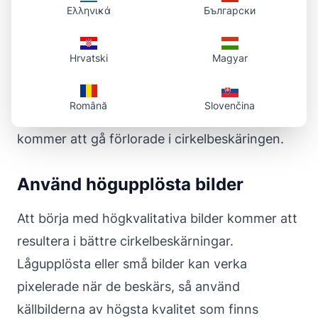
Ελληνικά
Български
Överväg beskärningsområdet
Hrvatski
Magyar
Kom ihåg att hörnen på din bild kommer att
beskäras. Undvik bilder där viktiga detaljer är
Română
Slovenčina
nära kanterna på fotot, eftersom dessa
kommer att gå förlorade i cirkelbeskäringen.
Använd högupplösta bilder
Att börja med högkvalitativa bilder kommer att
resultera i bättre cirkelbeskärningar.
Lågupplösta eller små bilder kan verka
pixelerade när de beskärs, så använd
källbilderna av högsta kvalitet som finns