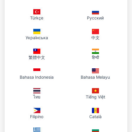
inom cirkeln. Detta låter dig fokusera på
specifika delar av din bild samtidigt som du
Türkçe
Русский
behåller den cirkulära formen.
Українська
中文
Bildtips för perfekta
cirkelbeskärningar
繁體中文
हिन्दी
Centrera ditt motiv
Bahasa Indonesia
Bahasa Melayu
För bästa resultat väljer du bilder där
ไทย
Tiếng Việt
huvudmotivet är centrerat eller kan
positioneras i mitten av ramen. Detta är
Filipino
Català
särskilt viktigt för profilfoton och porträtt där
ansiktet bör vara fokuspunkten.