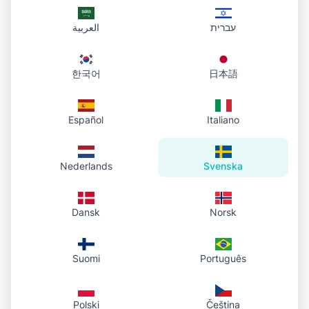
Kommer min cirkulärt beskurna
עברית
العربية
bild att ha en transparent
bakgrund?
한국어
日本語
Ja, när du laddar ner din beskurna bild kommer
den att ha en transparent bakgrund runt
Español
Italiano
cirkeln. Detta gör den perfekt för placering på
webbsidor, dokument eller design där du bara
Nederlands
Svenska
vill att den cirkulära delen ska vara synlig.
Kan jag justera storleken på
Dansk
Norsk
cirkelbeskäringen?
Suomi
Português
Cirkelbeskärningen behåller ett perfekt 1:1-
bildförhållande, men du kan zooma in eller ut
Polski
Čeština
för att justera hur mycket av din bild som visas