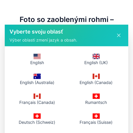
Foto so zaoblenými rohmi –
Bezplatný online nástroj
Vyberte svoju oblasť
Výber oblasti zmení jazyk a obsah.
Foto so zaoblenými rohmi je bezplatný online nástroj na
pridanie zaoblených rohov k ľubovoľnej fotografii. Vytvárajte
ikony v štýle aplikácií, obrázky s jemnými okrajmi pre
sociálne médiá alebo miniatúry s nastaviteľným polomerom a
English
English (UK)
zoomom. Bez registrácie – nahrajte, upravte, stiahnite.
English (Australia)
English (Canada)
Français (Canada)
Rumantsch
Deutsch (Schweiz)
Français (Suisse)