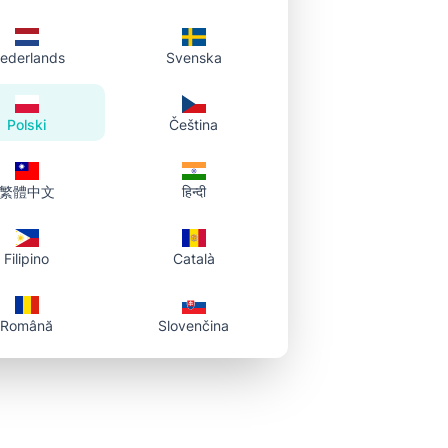
ederlands
Svenska
Polski
Čeština
繁體中文
हिन्दी
Filipino
Català
Română
Slovenčina