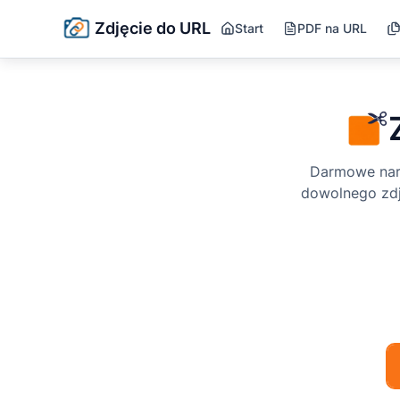
Zdjęcie do URL
Start
PDF na URL
Darmowe narz
dowolnego zdję