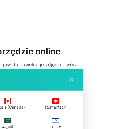
rzędzie online
rogów do dowolnego zdjęcia. Twórz
niatury z regulowanym promieniem i
çais (Canada)
Rumantsch
עברית
العربية