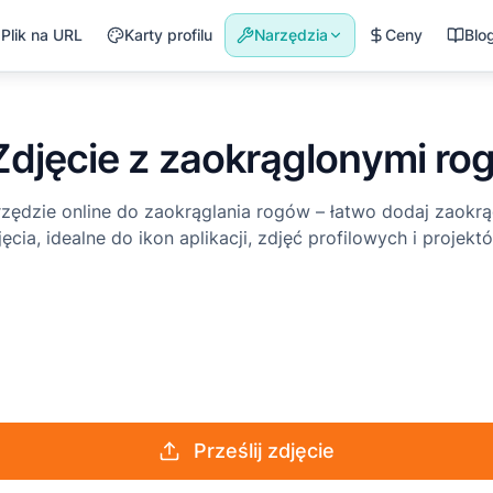
Plik na URL
Karty profilu
Narzędzia
Ceny
Blo
Zdjęcie z zaokrąglonymi ro
ędzie online do zaokrąglania rogów – łatwo dodaj zaokrą
cia, idealne do ikon aplikacji, zdjęć profilowych i projekt
Prześlij zdjęcie