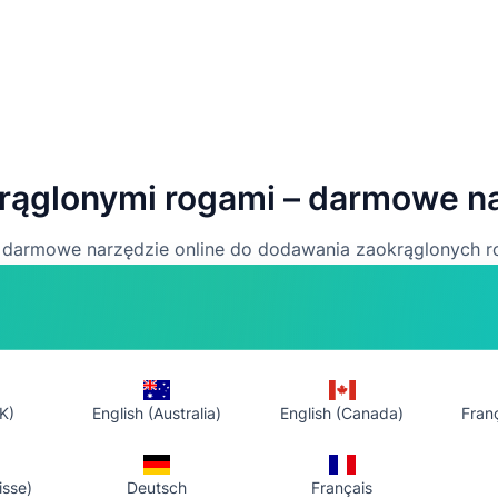
krąglonymi rogami – darmowe na
o darmowe narzędzie online do dodawania zaokrąglonych 
 miękkimi krawędziami do mediów społecznościowych lub mi
zoomem. Bez rejestracji – prześlij, dostosuj, pobierz.
K)
English (Australia)
English (Canada)
Fran
isse)
Deutsch
Français