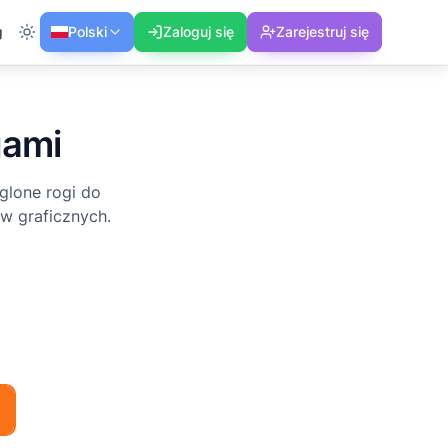
g
Polski
Zaloguj się
Zarejestruj się
gami
glone rogi do
ów graficznych.