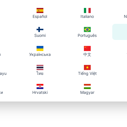
Español
Italiano
N
Suomi
Português
й
Українська
中文
layu
ไทย
Tiếng Việt
ки
Hrvatski
Magyar