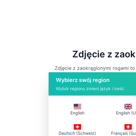
Zdjęcie z zao
Zdjęcie z zaokrąglonymi rogami t
ikony w stylu aplikacji, obrazy z
Wybierz swój region
Wybór regionu zmieni język i treść.
English
English (U
Deutsch (Schweiz)
Français (Su