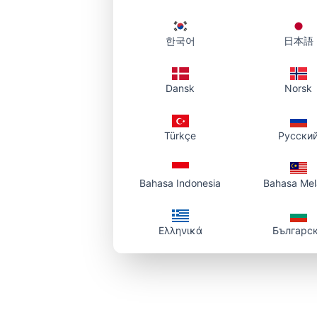
한국어
日本語
Dansk
Norsk
Türkçe
Русски
Bahasa Indonesia
Bahasa Me
Ελληνικά
Българс